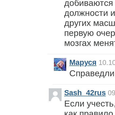
добиваются
должности и
других масш
первую очер
мозгах менят
Маруся
10.10
Справедли
Sash_42rus
09
Если учесть
как правило