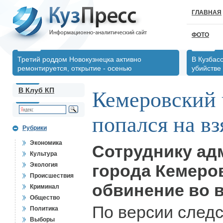
ГЛАВНАЯ
ФОТО
Третий роддом Новокузнецка активно
В Кузбас
ремонтируется, открытие - осенью
убийстве
В Клуб КП
Кемеровский
попался на вз
Рубрики
Экономика
Сотруднику ад
Культура
Экология
города Кемеро
Происшествия
обвинение во в
Криминал
Общество
По версии след
Политика
Выборы