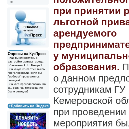
31
при принятии 
льготной прив
арендуемого
предпринимат
у муниципальн
Опросы на КузПресс
Как вы относитесь к
застройке центра города
образования.
П
объектами А. Н. Говора?
За какую из партий вы бы
проголосовали, если бы
о данном предл
"выборы" проводились
сегодня?
За кого проголосовали бы
сотрудникам ГУ
вы, если бы голосование
было сегодня?
...
Кемеровской об
при проведении
мероприятия бы