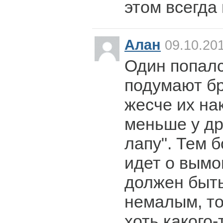
этом всегда 
Алан
09.10.201
Один попалс
подумают бр
жесче их на
меньше у др
лапу". Тем 
идет о вымо
должен быт
немалым, то
хоть какого-