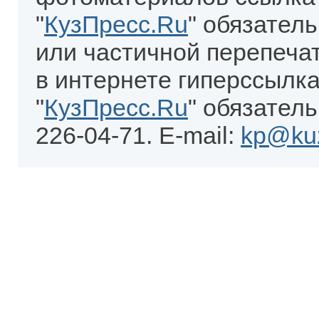
"
КузПресс.Ru
" обязател
или частичной перепеча
в интернете гиперссылка
"
КузПресс.Ru
" обязатель
226-04-71. E-mail:
kp@kuz