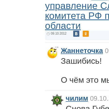
управление С
комитета РФ 
области
09.10.2012
Жаннеточка
0
Зашибись!
О чём это м
чилим
09.10.
Снова Губ