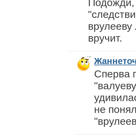
Подожди,
"следстви
врулееву
вручит.
Жаннето
Сперва 
"валуеву
удивилас
не понял
"врулееву