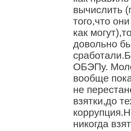
вычислить (
того,что он
как могут),т
довольно бы
сработали.Б
ОБЭПу. Мол
вообще пока
не перестан
взятки,до те
коррупция.Н
никогда взя