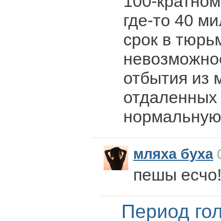
100-кратном
где-то 40 м
срок в тюрьм
невозможно
отбытия из 
отдаленных 
нормальную 
мляха буха
0
пешы есчо
Период го