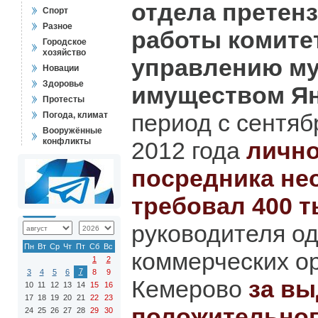
отдела претен
Спорт
Разное
работы комите
Городское
хозяйство
управлению м
Новации
Здоровье
имуществом Я
Протесты
период с сентяб
Погода, климат
Вооружённые
конфликты
2012 года
лично
посредника не
требовал 400 
руководителя од
Пн
Вт
Ср
Чт
Пт
Сб
Вс
коммерческих о
1
2
7
3
4
5
6
8
9
Кемерово
за вы
10
11
12
13
14
15
16
17
18
19
20
21
22
23
положительног
24
25
26
27
28
29
30