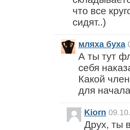
что все круг
сидят..)
мляха буха
0
А ты тут ф
себя нака
Какой член
для начал
Kiorn
09.10
Друх, ты 