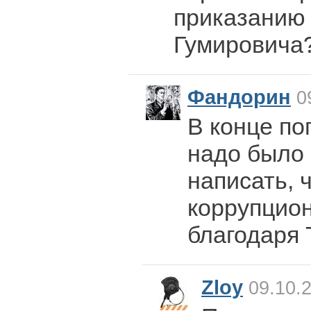
приказанию
Гумировича
Фандорин
09
В конце по
надо было 
написать, ч
коррупцио
благодаря 
Zloy
09.10.2