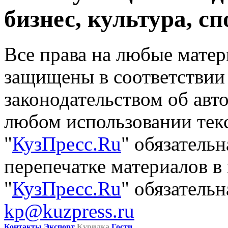
бизнес, культура, сп
Все права на любые матер
защищены в соответствии
законодательством об авт
любом использовании тек
"
КузПресс.Ru
" обязатель
перепечатке материалов в
"
КузПресс.Ru
" обязательн
kp@kuzpress.ru
Контакты
Экспорт
Курилка
Гости