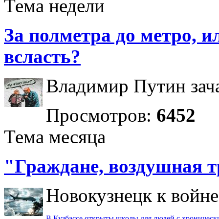
Тема недели
За полметра до метро, ил
всласть?
Владимир Путин зача
Просмотров:
6452
Тема месяца
"Граждане, воздушная т
Новокузнецк к войне 
В Кузбассе открыты школы для людей с хроничес