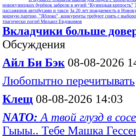
новокузнецких бурёнок забрели в музей “Кузнецкая крепость”
пассажиров автобусами и такси
За 20 лет рождаемость в Новок
мирную партию, "Яблоко", конкуренты требуют снять с выбор
трагически погиб Михаил Евдокимов
Вкладчики больше дове
Обсуждения
Айл Би Бэк
08-08-2026 1
Любопытно перечитывать
Клещ
08-08-2026 14:03
NATO:
А твой глузд в сос
Гыыы.. Тебе Машка Гесс