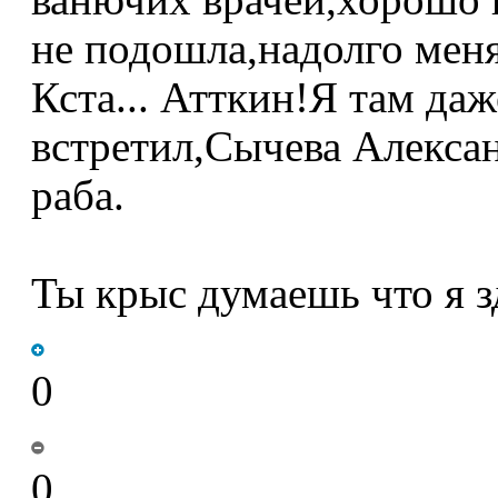
ванючих врачей,хорошо 
не подошла,надолго меня.
Кста... Атткин!Я там да
встретил,Сычева Алексан
раба.
Ты крыс думаешь что я з
0
0