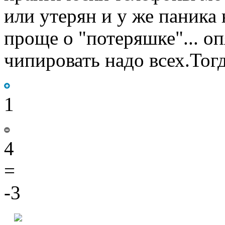
или утерян и у же паника 
проще о "потеряшке"... о
чипировать надо всех.Тог
1
4
=
-3