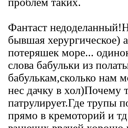
проблем таких.
Фантаст недоделанный!На
бывшая херургическое) а
потеряшек море... один
слова бабульки из полат
бабулькам,сколько нам мо
нес дачку в хол)Почему т
патрулирует.Где трупы по
прямо в кремоторий и тд 