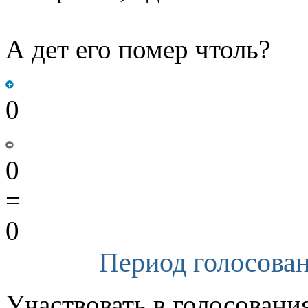
А дет его помер чтоль?
0
0
=
0
Период голосован
Участвовать в голосовани