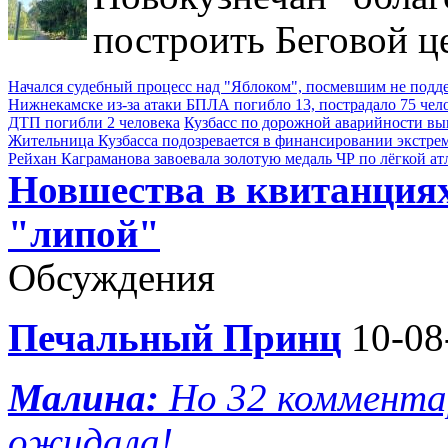
построить Беговой ц
Начался судебный процесс над "Яблоком", посмевшим не под
Нижнекамске из-за атаки БПЛА погибло 13, пострадало 75 чел
ДТП погибли 2 человека
Кузбасс по дорожной аварийности выш
Жительница Кузбасса подозревается в финансировании экстре
Рейхан Каграманова завоевала золотую медаль ЧР по лёгкой ат
Новшества в квитанция
"липой"
Обсуждения
Печальный Принц
10-08
Малина:
Но 32 комментар
ожидала!