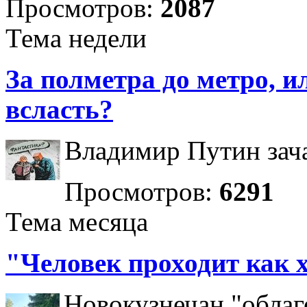
Просмотров:
2087
Тема недели
За полметра до метро, ил
всласть?
Владимир Путин зача
Просмотров:
6291
Тема месяца
"Человек проходит как 
Новокузнечан "облаг