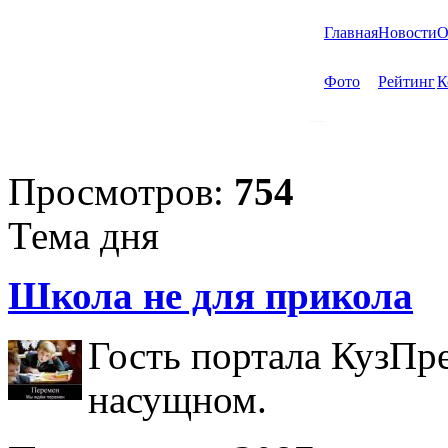
Главная
Новости
О
Фото
Рейтинг
К
Просмотров:
754
Тема дня
Школа не для прикола
Гость портала КузПр
насущном.