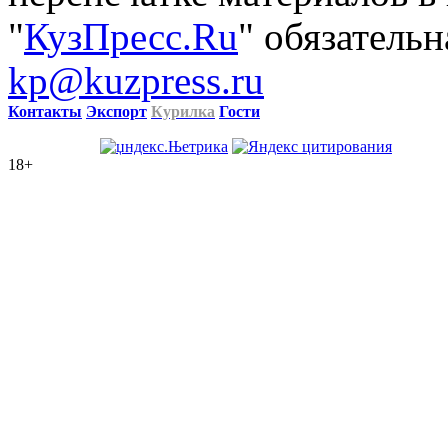
"
КузПресс.Ru
" обязательн
kp@kuzpress.ru
Контакты
Экспорт
Курилка
Гости
18+