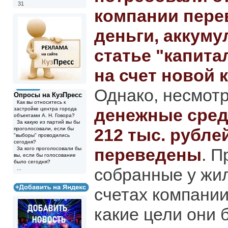
31
компании пере
деньги, аккум
статье "капита
на счет новой 
Однако, несмотр
Опросы на КузПресс
Как вы относитесь к
денежные сред
застройке центра города
объектами А. Н. Говора?
За какую из партий вы бы
212 тыс. рубле
проголосовали, если бы
"выборы" проводились
сегодня?
переведены
. П
За кого проголосовали бы
вы, если бы голосование
было сегодня?
собранные у жил
...
счетах компании
какие цели они 