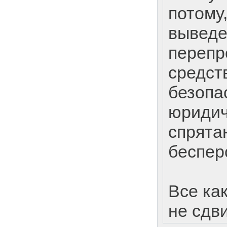
потому,
выведе
перепр
средст
безопа
юридич
спрята
беспер
Все ка
не сдв