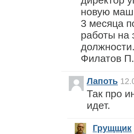
директор у
новую маши
3 месяца п
работы на 
должности.
Филатов П.
Лапоть
12.
Так про и
идет.
Грущщик