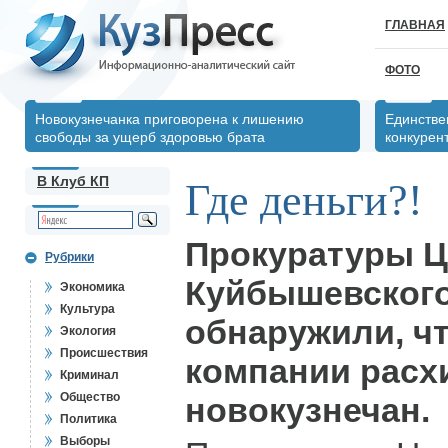
ГЛАВНАЯ
ФОТО
Новокузнечанка приговорена к лишению
Единстве
свободы за ущерб здоровью брата
конкурен
В Клуб КП
Где деньги?!
Прокуратуры Ц
Рубрики
Куйбышевского
Экономика
Культура
обнаружили, ч
Экология
Происшествия
компании расх
Криминал
Общество
новокузнечан.
Политика
Выборы