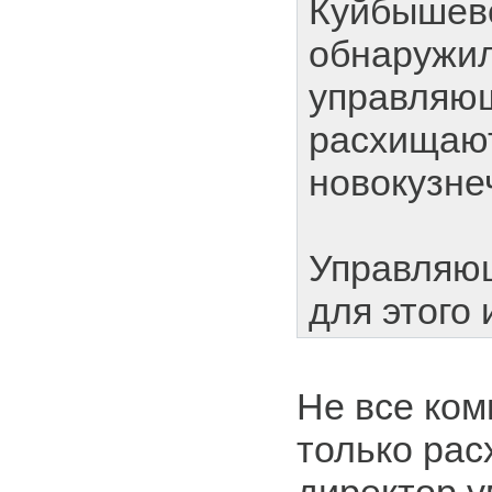
Куйбышевс
обнаружил
управляю
расхищают
новокузне
Управляю
для этого 
Не все ком
только рас