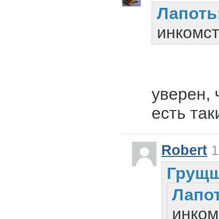
Лапоть
инкомст
уверен, 
есть так
Robert
1
Грущщ
Лапо
инком