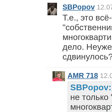
SBPopov
12.07
Т.е., это вс
"собственни
многокварти
дело. Неуже
сдвинулось
AMR 718
12.0
SBPopov
не только
многоквар