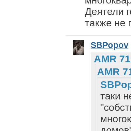
многоква
Деятели г
также не 
SBPopov
AMR 71
AMR 7
SBPo
таки н
"собс
много
домов