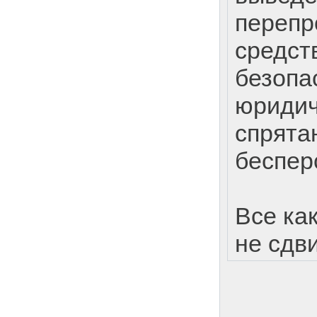
перепр
средст
безопа
юридич
спрята
беспер
Все ка
не сдв