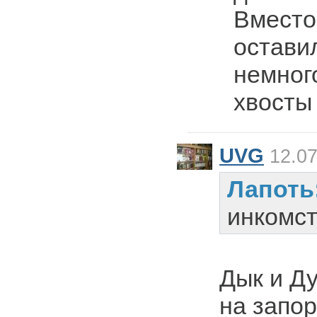
Вместо
оставил
немного
хвосты 
UVG
12.07
Лапоть
инкомст
Дык и Д
на запор