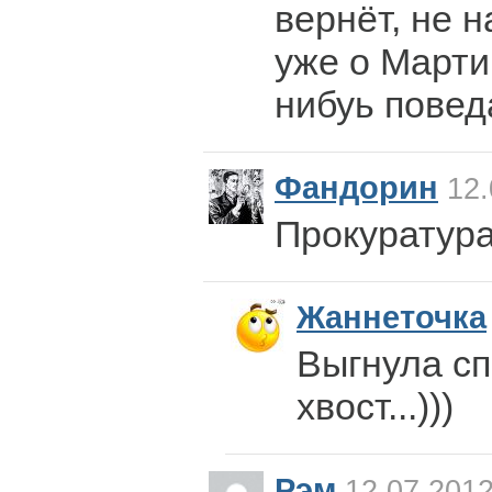
вернёт, не н
уже о Марти
нибуь пове
Фандорин
12.
Прокуратура
Жаннеточка
Выгнула сп
хвост...)))
Рэм
12.07.2012