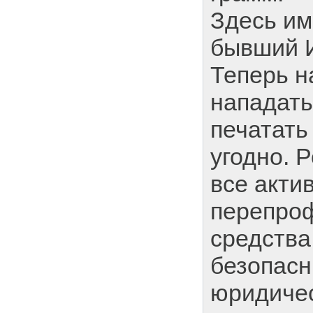
Здесь им
бывший 
Теперь н
нападать
печатать 
угодно. Р
все акти
перепро
средства
безопасн
юридичес