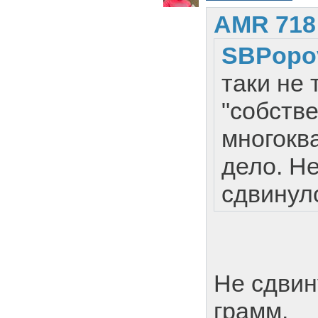
AMR 718
SBPopo
таки не 
"собств
многокв
дело. Н
сдвинул
Не сдвин
грамм.