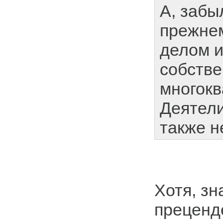
А, забыл
прежнем
делом 
собстве
многокв
Деятели
также н
Хотя, зн
преценд