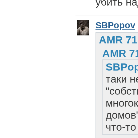
убить на
SBPopov
AMR 71
AMR 7
SBPo
таки н
"собс
много
домов
что-то