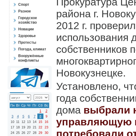
Прокуратура Це
Спорт
района г. Новок
Разное
Городское
2012 г. провери
хозяйство
Новации
использования 
Здоровье
Протесты
собственников 
Погода, климат
Вооружённые
многоквартирного
конфликты
Новокузнецке.
Установлено, чт
года собственн
Пн
Вт
Ср
Чт
Пт
Сб
Вс
дома
выбрали 
1
2
3
4
5
6
7
8
9
управляющую 
10
11
12
13
14
15
16
17
18
19
20
21
22
23
потребовали о
24
25
26
27
28
29
30