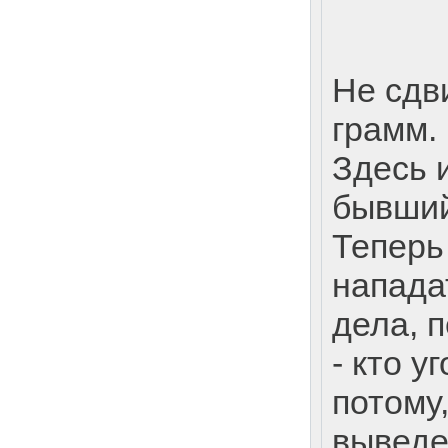
Не сдв
грамм.
Здесь 
бывший
Теперь
напада
дела, 
- кто у
потому,
выведе