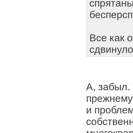
спрятаны
бесперсп
Все как 
сдвинуло
А, забыл. 
прежнему
и пробле
собствен