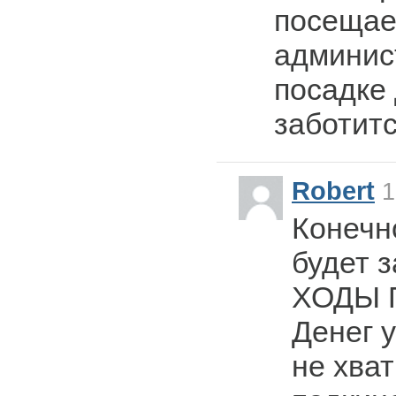
посещае
админис
посадке
заботит
Robert
1
Конечно
будет 
ХОДЫ 
Денег у
не хва