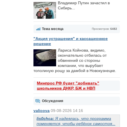
Владимир Путин зачастил в
Сибирь...
Тема месяца
Просмотров:
6482
"Акция устрашения" и кассационное
решение
Лариса Койнова, видимо,
окончательно отбилась от
обвинений со стороны
компании, что вырубает
тополиную рощу за дамбой в Новокузнецке.
Минпрос РФ будет "добивать"
школьников ДНКР, БЖ и НВП
Обсуждения
valicova
09-08-2026 14:16
lis0chca:
Я надеялась, что программа
поменяется, чтобы ребёнок самостоя...