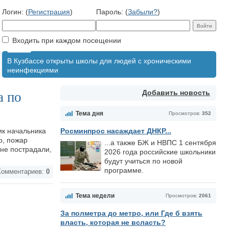
Логин: (
Регистрация
)
Пароль: (
Забыли?
)
Входить при каждом посещении
В Кузбассе открыты школы для людей с хроническими
неинфекциями
Добавить новость
а по
Тема дня
Просмотров:
352
ик начальника
Росминпрос насаждает ДНКР...
о, пожар
...а также БЖ и НВПС 1 сентября
не пострадали,
2026 года российские школьники
будут учиться по новой
программе.
омментариев:
0
Тема недели
Просмотров:
2061
За полметра до метро, или Где б взять
власть, которая не всласть?