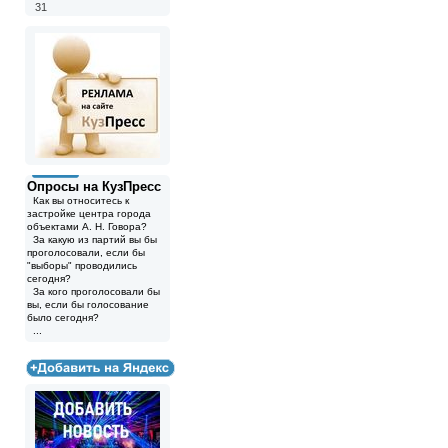
31
Опросы на КузПресс
Как вы относитесь к
застройке центра города
объектами А. Н. Говора?
За какую из партий вы бы
проголосовали, если бы
"выборы" проводились
сегодня?
За кого проголосовали бы
вы, если бы голосование
было сегодня?
...