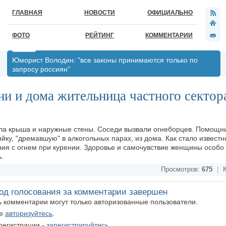
ГЛАВНАЯ
НОВОСТИ
ОФИЦИАЛЬНО
ФОТО
РЕЙТИНГ
КОММЕНТАРИИ
Юморист Володин: "все законы принимаются только по
запросу россиян"
ни и дома жительница частного сектор
ала крыша и наружные стены. Соседи вызвали огнеборцев. Помощн
ку, "дремавшую" в алкогольных парах, из дома. Как стало известн
ия с огнем при курении. Здоровье и самочувствие женщины особо 
ь.
Просмотров:
675
|
К
од голосования за комментарии завершен
ть комментарии могут только авторизованные пользователи.
те
авторизуйтесь
.
регистрации -
зарегистрируйтесь