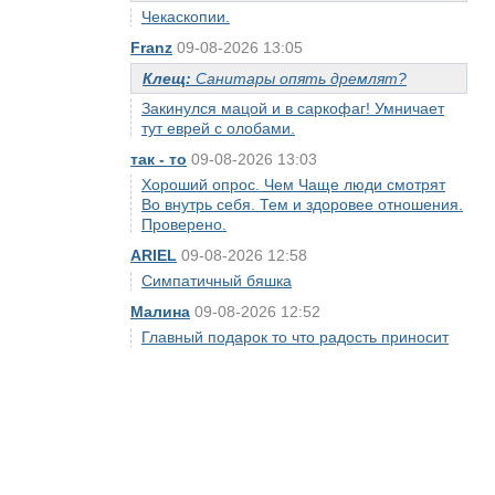
Чекаскопии.
Franz
09-08-2026 13:05
Клещ:
Санитары опять дремлят?
Закинулся мацой и в саркофаг! Умничает
тут еврей с олобами.
так - то
09-08-2026 13:03
Хороший опрос. Чем Чаще люди смотрят
Во внутрь себя. Тем и здоровее отношения.
Проверено.
ARIEL
09-08-2026 12:58
Симпатичный бяшка
Малина
09-08-2026 12:52
Главный подарок то что радость приносит