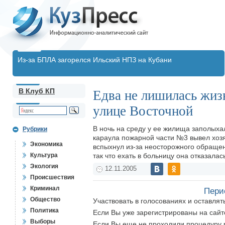
Из-за БПЛА загорелся Ильский НПЗ на Кубани
В Клуб КП
Едва не лишилась жиз
улице Восточной
В ночь на среду у ее жилища заполых
Рубрики
караула пожарной части №3 вывел хозяй
Экономика
вспыхнул из-за неосторожного обращен
Культура
так что ехать в больницу она отказалас
Экология
12.11.2005
Происшествия
Криминал
Пери
Общество
Участвовать в голосованиях и оставля
Политика
Если Вы уже зарегистрированы на сай
Выборы
Если Вы еще не проходили процедуру 