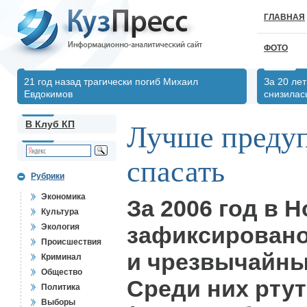
ГЛАВНАЯ
ФОТО
21 год назад трагически погиб Михаил
За 20 ле
Евдокимов
снизилас
В Клуб КП
Лучше предуп
спасать
Рубрики
Экономика
За 2006 год в 
Культура
Экология
зафиксировано
Происшествия
и чрезвычайны
Криминал
Общество
Среди них рту
Политика
Выборы