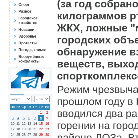
(за год собран
Спорт
Разное
килограммов рт
Городское
хозяйство
ЖКХ, ложные "
Новации
городских объе
Здоровье
Протесты
обнаружение 
Погода, климат
Вооружённые
веществ, выхо
конфликты
спорткомплексе
Режим чрезвыча
прошлом году в
Пн
Вт
Ср
Чт
Пт
Сб
Вс
вводился два ра
1
2
3
4
5
6
7
8
9
горении на горо
10
11
12
13
14
15
16
17
18
19
20
21
22
23
районе ДОЗа. В
24
25
26
27
28
29
30