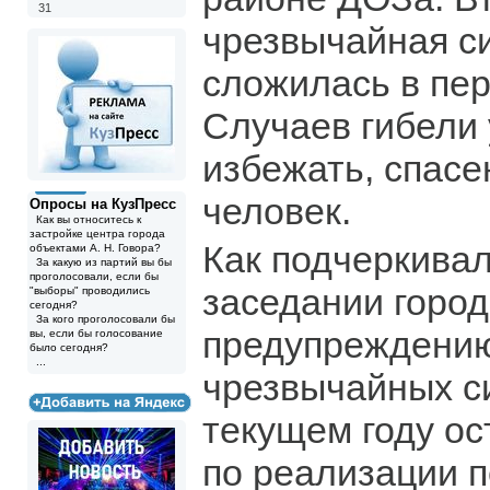
31
чрезвычайная с
сложилась в пер
Случаев гибели
избежать, спасе
человек.
Опросы на КузПресс
Как вы относитесь к
застройке центра города
Как подчеркивал
объектами А. Н. Говора?
За какую из партий вы бы
проголосовали, если бы
заседании город
"выборы" проводились
сегодня?
За кого проголосовали бы
предупреждению
вы, если бы голосование
было сегодня?
...
чрезвычайных си
текущем году ос
по реализации 