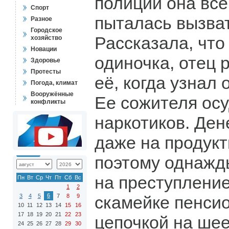
полиции она вс
Спорт
пыталась вызват
Разное
Городское
Рассказала, что
хозяйство
Новации
одиночка, отец 
Здоровье
Протесты
её, когда узнал
Погода, климат
Вооружённые
Ее сожителя осу
конфликты
наркотиков. Ден
даже на продукт
поэтому однажд
на преступление
Пн
Вт
Ср
Чт
Пт
Сб
Вс
1
2
6
3
4
5
7
8
9
скамейке пенсио
10
11
12
13
14
15
16
17
18
19
20
21
22
23
цепочкой на шее
24
25
26
27
28
29
30