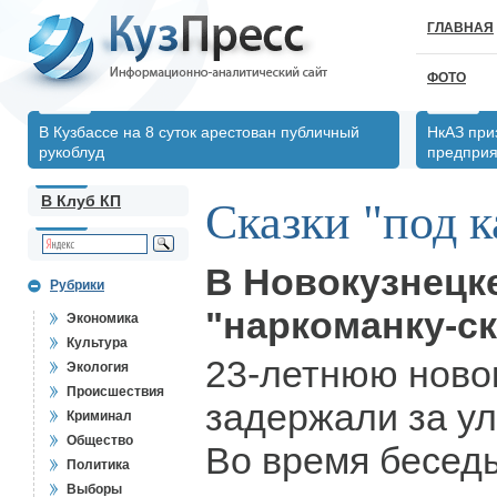
ГЛАВНАЯ
ФОТО
В Кузбассе на 8 суток арестован публичный
НкАЗ при
рукоблуд
предпри
В Клуб КП
Сказки "под 
В Новокузнецк
Рубрики
"наркоманку-с
Экономика
Культура
23-летнюю ново
Экология
Происшествия
задержали за у
Криминал
Общество
Во время бесед
Политика
Выборы