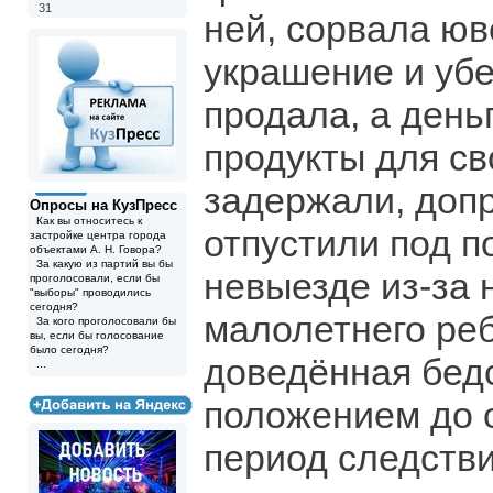
31
ней, сорвала ю
украшение и уб
продала, а день
продукты для св
задержали, доп
Опросы на КузПресс
Как вы относитесь к
отпустили под п
застройке центра города
объектами А. Н. Говора?
За какую из партий вы бы
невыезде из-за 
проголосовали, если бы
"выборы" проводились
сегодня?
малолетнего реб
За кого проголосовали бы
вы, если бы голосование
было сегодня?
доведённая бед
...
положением до о
период следств