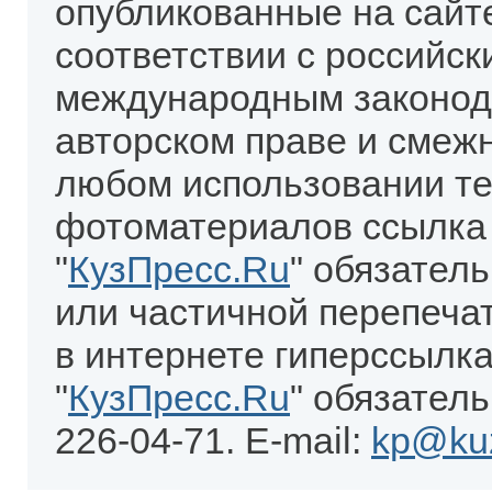
опубликованные на сайт
соответствии с российск
международным законод
авторском праве и смеж
любом использовании те
фотоматериалов ссылка
"
КузПресс.Ru
" обязател
или частичной перепеча
в интернете гиперссылка
"
КузПресс.Ru
" обязатель
226-04-71. E-mail:
kp@kuz