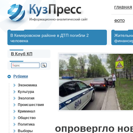
ГЛАВНАЯ
ФОТО
В Кемеровском районе в ДТП погибли 2
Жительни
человека
финансир
В Клуб КП
Рубрики
Экономика
Культура
Экология
Происшествия
Криминал
Общество
Политика
опровергло но
Выборы