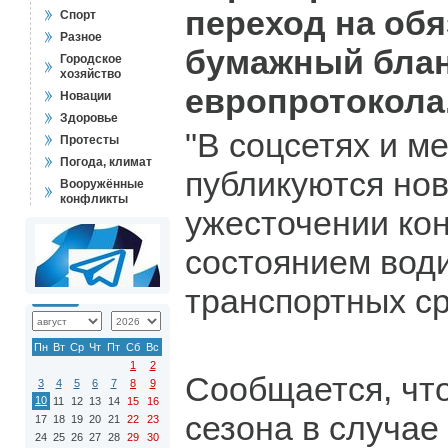
переход на об
Спорт
Разное
бумажный бла
Городское
хозяйство
европротокола
Новации
Здоровье
"В соцсетях и м
Протесты
Погода, климат
публикуются нов
Вооружённые
конфликты
ужесточении кон
состоянием вод
транспортных ср
Пн
Вт
Ср
Чт
Пт
Сб
Вс
1
2
Сообщается, что
3
4
5
6
7
8
9
10
11
12
13
14
15
16
сезона в случае
17
18
19
20
21
22
23
24
25
26
27
28
29
30