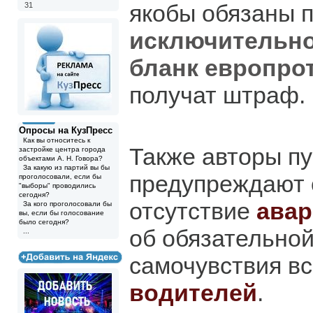
якобы обязаны 
31
исключительн
бланк европро
получат штраф.
Опросы на КузПресс
Как вы относитесь к
Также авторы п
застройке центра города
объектами А. Н. Говора?
За какую из партий вы бы
предупреждают 
проголосовали, если бы
"выборы" проводились
сегодня?
отсутствие
авар
За кого проголосовали бы
вы, если бы голосование
было сегодня?
об обязательной
...
самочувствия в
водителей
.