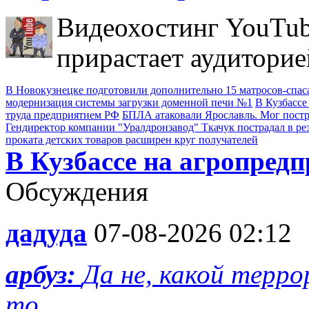
Видеохостинг YouTub
прирастает аудиторие
В Новокузнецке подготовили дополнительно 15 матросов-спас
модернизация системы загрузки доменной печи №1
В Кузбассе
труда предприятием РФ
БПЛА атаковали Ярославль. Мог пост
Гендиректор компании "Уралдронзавод" Ткачук пострадал в ре
проката детских товаров расширен круг получателей
В Кузбассе на агропред
Обсуждения
дадуда
07-08-2026 02:12
арбуз:
Да не, какой терро
то. ...