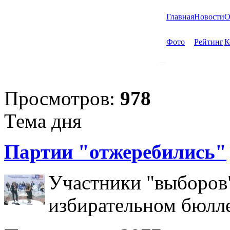
Главная
Новости
О
Фото
Рейтинг
К
Просмотров:
978
Тема дня
Партии "отжеребились"
Участники "выборов"
избирательном бюлл