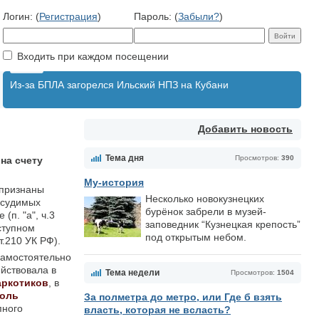
Логин: (
Регистрация
)
Пароль: (
Забыли?
)
Входить при каждом посещении
Из-за БПЛА загорелся Ильский НПЗ на Кубани
Добавить новость
Тема дня
Просмотров:
390
на счету
Му-история
 признаны
Несколько новокузнецких
 судимых
бурёнок забрели в музей-
(п. "а", ч.3
заповедник “Кузнецкая крепость”
еступном
под открытым небом.
т.210 УК РФ).
самостоятельно
йствовала в
Тема недели
Просмотров:
1504
аркотиков
, в
роль
За полметра до метро, или Где б взять
пного
власть, которая не всласть?