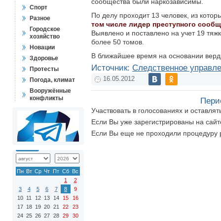
сообщества были наркозависимы.
Спорт
По делу проходит 13 человек, из котор
Разное
том числе лидер преступного сооб
Городское
Выявлено и поставлено на учет 19 тяж
хозяйство
более 50 томов.
Новации
В ближайшее время на основании верд
Здоровье
Источник:
Следственное управле
Протесты
16.05.2012
Погода, климат
Вооружённые
конфликты
Пери
Участвовать в голосованиях и оставля
Если Вы уже зарегистрированы на сай
Если Вы еще не проходили процедуру 
Пн
Вт
Ср
Чт
Пт
Сб
Вс
1
2
3
4
5
6
7
8
9
10
11
12
13
14
15
16
17
18
19
20
21
22
23
24
25
26
27
28
29
30