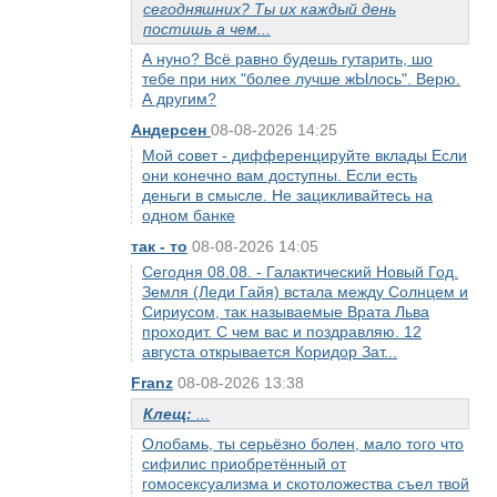
сегодняшних? Ты их каждый день
постишь а чем...
А нуно? Всё равно будешь гутарить, шо
тебе при них "более лучше жЫлось". Верю.
А другим?
Андерсен
08-08-2026 14:25
Мой совет - дифференцируйте вклады Если
они конечно вам доступны. Если есть
деньги в смысле. Не зацикливайтесь на
одном банке
так - то
08-08-2026 14:05
Сегодня 08.08. - Галактический Новый Год.
Земля (Леди Гайя) встала между Солнцем и
Сириусом, так называемые Врата Льва
проходит. С чем вас и поздравляю. 12
августа открывается Коридор Зат...
Franz
08-08-2026 13:38
Клещ:
...
Олобамь, ты серьёзно болен, мало того что
сифилис приобретённый от
гомосексуализма и скотоложества съел твой