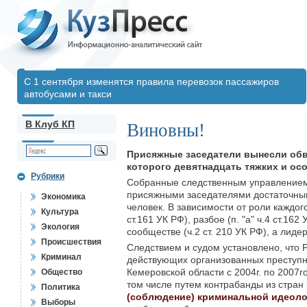
С 1 сентября изменятся правила перевозок пассажиров
автобусами и такси
В Клуб КП
Виновны!
Присяжные заседатели вынесли обв
которого девятнадцать тяжких и ос
Рубрики
Собранные следственным управлением 
присяжными заседателями достаточным
Экономика
человек. В зависимости от роли каждого 
Культура
ст.161 УК РФ), разбое (п. "а" ч.4 ст.16
Экология
сообществе (ч.2 ст. 210 УК РФ), а лиде
Происшествия
Следствием и судом установлено, что 
Криминал
действующих организованных преступн
Кемеровской области с 2004г. по 2007
Общество
том числе путем контрабанды из стран
Политика
(соблюдение) криминальной идеоло
Выборы