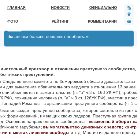
ГЛАВНАЯ
НОВОСТИ
ОФИЦИАЛЬНО
ФОТО
РЕЙТИНГ
КОММЕНТАРИИ
Вкладчики больше доверяют необанкам
инительный приговор в отношении преступного сообщества, 
обо тяжких преступлений.
Следственного комитета по Кемеровской области доказательства
и для вынесения обвинительного вердикта в отношении 13 ранее
они обвиняются в вымогательстве (п. "а" ч.3 ст.163 УК РФ), грабеже 
2 УК РФ), похищении человека (п. "а" ч.3 ст. 126УК РФ), участии в пр
р Геннадий Романов - в организации преступного сообщества (ч. 1 с
Романов создал преступное сообщество, которое состояло из трех 
ых формирований, имеющих своих лидеров. Преступная группа де
год. Основная направленность сообщества -
незаконный оборот н
 ближнего зарубежья;
вымогательство денежных средств; конт
гии в местах лишения свободы
и т. д. Многие из данного престу