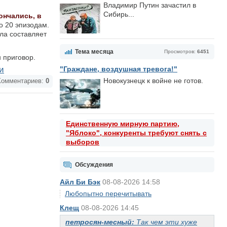
Владимир Путин зачастил в
Сибирь...
ончались, в
о 20 эпизодам.
ла составляет
Тема месяца
Просмотров:
6451
 приговор.
и
"Граждане, воздушная тревога!"
Новокузнецк к войне не готов.
омментариев:
0
Единственную мирную партию,
"Яблоко", конкуренты требуют снять с
выборов
Обсуждения
Айл Би Бэк
08-08-2026 14:58
Любопытно перечитывать
Клещ
08-08-2026 14:45
петросян-месный:
Так чем эти хуже