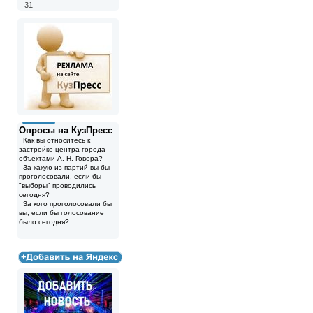
31
Опросы на КузПресс
Как вы относитесь к
застройке центра города
объектами А. Н. Говора?
За какую из партий вы бы
проголосовали, если бы
"выборы" проводились
сегодня?
За кого проголосовали бы
вы, если бы голосование
было сегодня?
...