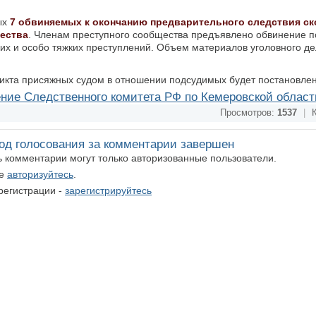
ых
7 обвиняемых к окончанию предварительного следствия ск
щества
. Членам преступного сообщества предъявлено обвинение п
ких и особо тяжких преступлений. Объем материалов уголовного де
икта присяжных судом в отношении подсудимых будет постановлен
ние Следственного комитета РФ по Кемеровской област
Просмотров:
1537
|
К
од голосования за комментарии завершен
ть комментарии могут только авторизованные пользователи.
те
авторизуйтесь
.
регистрации -
зарегистрируйтесь