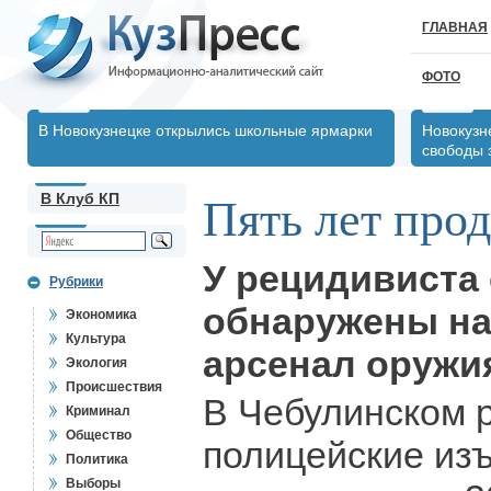
ГЛАВНАЯ
ФОТО
В Новокузнецке открылись школьные ярмарки
Новокузн
свободы 
В Клуб КП
Пять лет про
У рецидивиста
Рубрики
обнаружены на
Экономика
Культура
арсенал оружи
Экология
Происшествия
В Чебулинском 
Криминал
Общество
полицейские изъ
Политика
Выборы