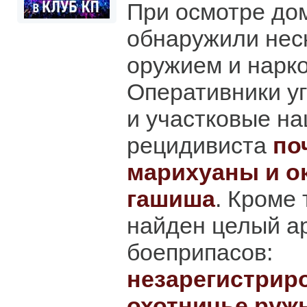
При осмотре до
обнаружили неск
оружием и нарк
Оперативники у
и участковые на
рецидивиста
по
марихуаны и о
гашиша
. Кроме 
найден целый а
боеприпасов:
незарегистрир
охотничье ружь