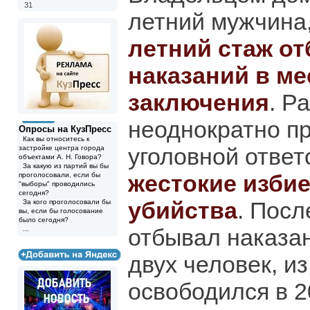
31
летний мужчин
летний стаж о
наказаний в ме
заключения
. Р
неоднократно пр
Опросы на КузПресс
Как вы относитесь к
уголовной ответ
застройке центра города
объектами А. Н. Говора?
За какую из партий вы бы
жестокие изби
проголосовали, если бы
"выборы" проводились
сегодня?
убийства
. Посл
За кого проголосовали бы
вы, если бы голосование
было сегодня?
отбывал наказан
...
двух человек, и
освободился в 2