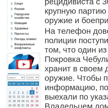
рецидивиста с 
Спорт
крупную партию 
Разное
Городское
оружие и боепр
хозяйство
Новации
На телефон дов
Здоровье
Протесты
полиции поступ
Погода, климат
Вооружённые
том, что один и
конфликты
Покровка Чебул
хранит в своем 
оружие. Чтобы п
Пн
Вт
Ср
Чт
Пт
Сб
Вс
информацию, по
1
2
3
4
5
6
7
8
9
выехали по указ
10
11
12
13
14
15
16
17
18
19
20
21
22
23
Владельцем дом
24
25
26
27
28
29
30