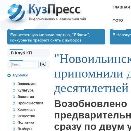
ГЛАВНАЯ
ФОТО
Единственную мирную партию, "Яблоко",
В Новоку
конкуренты требуют снять с выборов
В Клуб КП
"Новоильинс
припомнили 
Рубрики
десятилетней
Экономика
Культура
Экология
Возобновлено
Происшествия
Криминал
предварительн
Общество
Политика
сразу по двум
Выборы