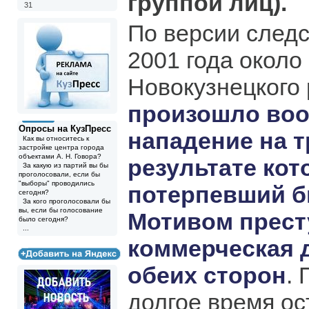
группой лиц).
31
По версии следс
2001 года около
Новокузнецкого
произошло во
Опросы на КузПресс
нападение на т
Как вы относитесь к
застройке центра города
объектами А. Н. Говора?
результате кот
За какую из партий вы бы
проголосовали, если бы
"выборы" проводились
потерпевший б
сегодня?
За кого проголосовали бы
вы, если бы голосование
Мотивом прест
было сегодня?
...
коммерческая 
обеих сторон
.
долгое время о