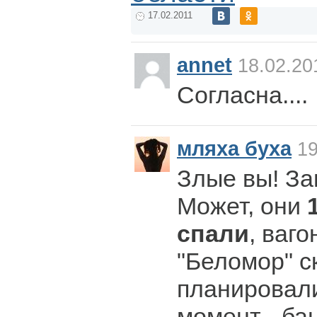
17.02.2011
annet
18.02.20
Согласна....
мляха буха
19
Злые вы! З
Может, они
спали
, ваг
"Беломор" с
планировали
момент - бац