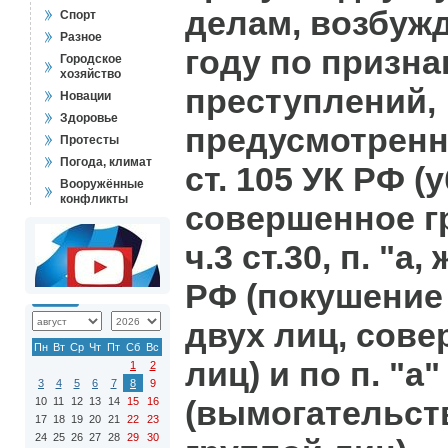
делам, возбуж
Спорт
Разное
году по призна
Городское
хозяйство
преступлений,
Новации
Здоровье
предусмотренных
Протесты
Погода, климат
ст. 105 УК РФ (
Вооружённые
конфликты
совершенное гр
ч.3 ст.30, п. "а, 
РФ (покушение
двух лиц, сов
Пн
Вт
Ср
Чт
Пт
Сб
Вс
лиц) и по п. "а"
1
2
3
4
5
6
7
8
9
(вымогательст
10
11
12
13
14
15
16
17
18
19
20
21
22
23
24
25
26
27
28
29
30