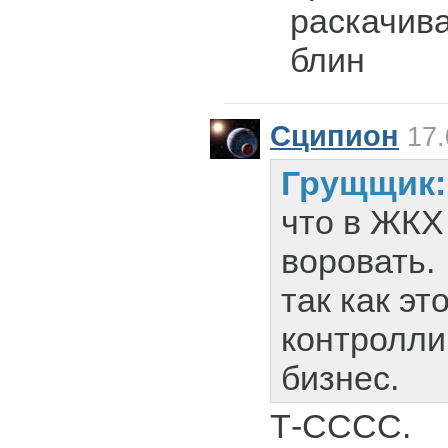
раскачива
блин
Сципион
17.
Грущщик
что в ЖКХ
воровать.
так как эт
контролли
бизнес.
Т-СССС.