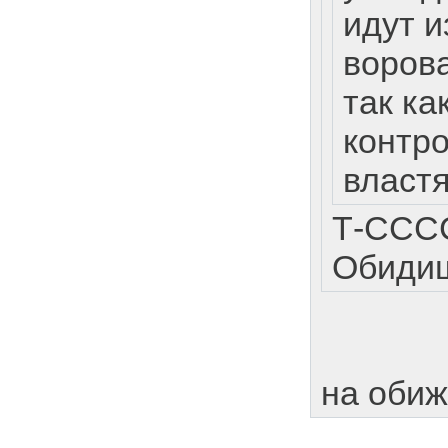
идут 
ворова
так ка
контр
властя
Т-ССС
Обидиш
на обиж