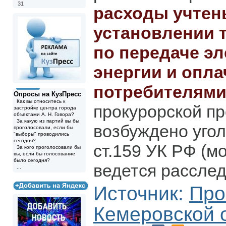
31
расходы учтен
установлении 
по передаче э
энергии и опл
потребителями
Опросы на КузПресс
Как вы относитесь к
прокурорской п
застройке центра города
объектами А. Н. Говора?
За какую из партий вы бы
возбуждено угол
проголосовали, если бы
"выборы" проводились
сегодня?
ст.159 УК РФ (м
За кого проголосовали бы
вы, если бы голосование
было сегодня?
ведется рассле
...
Источник:
Про
Кемеровской 