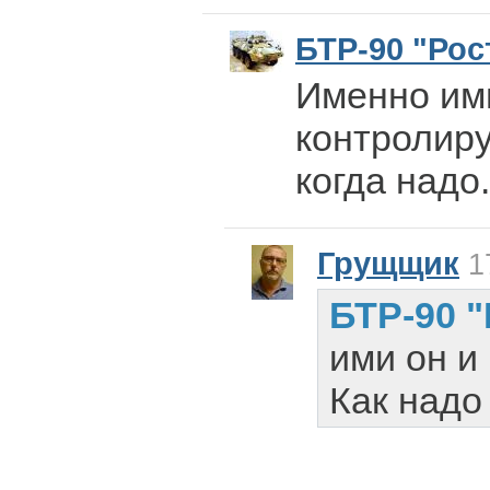
БТР-90 "Рос
Именно им
контролиру
когда надо.
Грущщик
17
БТР-90 "
ими он и
Как надо 