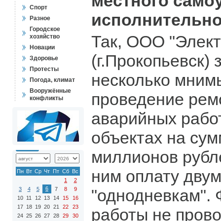
местного само
Спорт
исполнительно
Разное
Городское
Так, ООО "Элект
хозяйство
Новации
(г.Прокопьевск)
Здоровье
Протесты
несколько мним
Погода, климат
Вооружённые
проведение рем
конфликты
аварийных работ
объектах на сум
миллионов рубл
ним оплату дву
Пн
Вт
Ср
Чт
Пт
Сб
Вс
1
2
6
3
4
5
7
8
9
"однодневкам". 
10
11
12
13
14
15
16
17
18
19
20
21
22
23
работы не прово
24
25
26
27
28
29
30