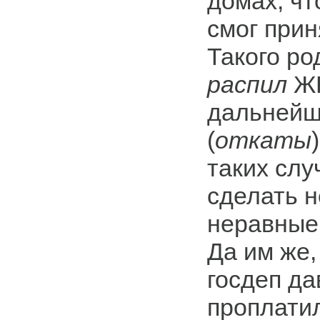
домах, чт
смог прин
Такого ро
распил
ЖК
дальнейш
(
откаты
таких слу
сделать н
неравные
Да им же,
госдеп да
проплатил