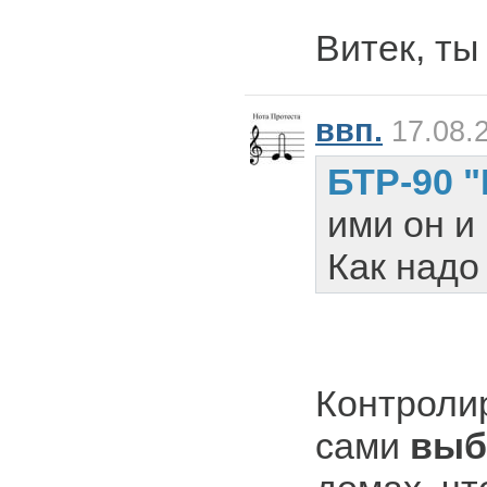
Витек, ты
ввп.
17.08.
БТР-90 "
ими он и
Как надо 
Контроли
сами
выб