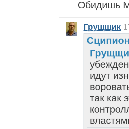
Обидишь МИ
Грущщик
17
Сципион
Грущщи
убежден
идут из
вороват
так как 
контрол
властям