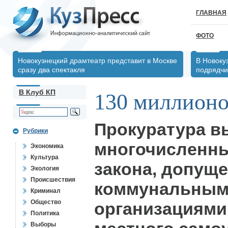
ГЛАВНАЯ
ФОТО
Новокузнецкий драмтеатр представит в Москве
В Новокуз
сразу два спектакля
подрядчи
В Клуб КП
130 миллионо
Прокуратура в
Рубрики
многочисленн
Экономика
Культура
закона, допущ
Экология
Происшествия
коммунальны
Криминал
Общество
организациями
Политика
Выборы