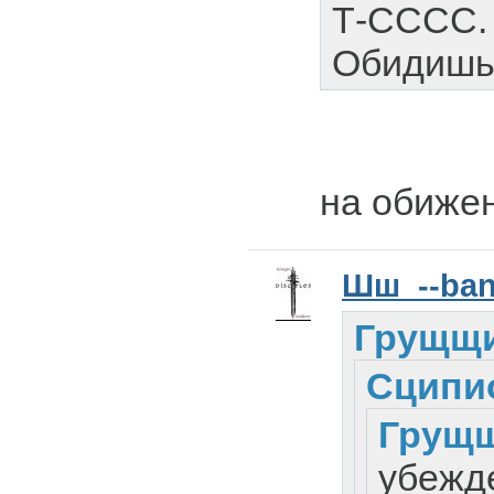
Т-СССС.
Обидишь 
на обижен
Шш_--ba
Грущщи
Сципи
Грущ
убежд