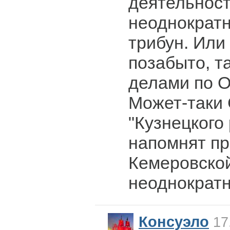
деятельност
неоднократн
трибун. Или
позабыто, та
делами по 
Может-таки
"Кузнецкого
напомнят пр
Кемеровской
неоднократ
Консуэло
17