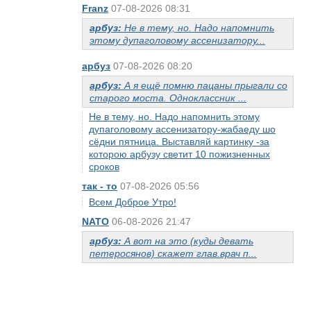
Franz
07-08-2026 08:31
арбуз:
Не в тему, но. Надо напомнить
этому дупаголовому ассенизатору...
арбуз
07-08-2026 08:20
арбуз:
А я ещё помню пацаны прыгали со
старого моста. Одноклассник ...
Не в тему, но. Надо напомнить этому
дупаголовому ассенизатору-жабаеду шо
сёдни пятница. Выставляй картинку -за
которою арбузу светит 10 пожизненных
сроков
так - то
07-08-2026 05:56
Всем Доброе Утро!
NATO
06-08-2026 21:47
арбуз:
А вот на это (куды девать
петеросянов) скажет глав.врач п...