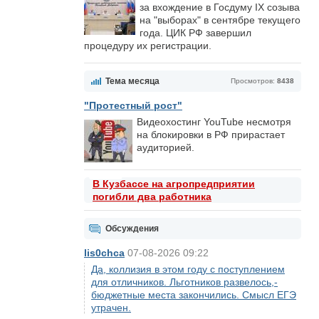
за вхождение в Госдуму IX созыва
на "выборах" в сентябре текущего
года. ЦИК РФ завершил
процедуру их регистрации.
Тема месяца
Просмотров:
8438
"Протестный рост"
Видеохостинг YouTube несмотря
на блокировки в РФ прирастает
аудиторией.
В Кузбассе на агропредприятии
погибли два работника
Обсуждения
lis0chca
07-08-2026 09:22
Да, коллизия в этом году с поступлением
для отличников. Льготников развелось,-
бюджетные места закончились. Смысл ЕГЭ
утрачен.