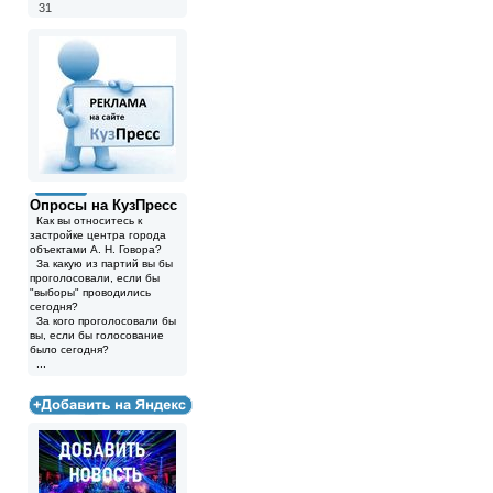
31
Опросы на КузПресс
Как вы относитесь к
застройке центра города
объектами А. Н. Говора?
За какую из партий вы бы
проголосовали, если бы
"выборы" проводились
сегодня?
За кого проголосовали бы
вы, если бы голосование
было сегодня?
...