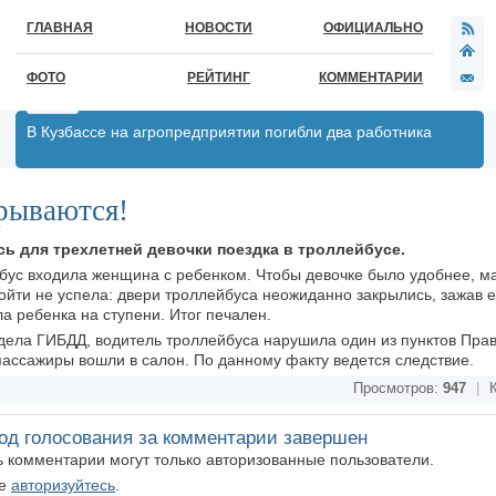
ГЛАВНАЯ
НОВОСТИ
ОФИЦИАЛЬНО
ФОТО
РЕЙТИНГ
КОММЕНТАРИИ
В Кузбассе на агропредприятии погибли два работника
рываются!
ь для трехлетней девочки поездка в троллейбусе.
йбус входила женщина с ребенком. Чтобы девочке было удобнее, ма
ойти не успела: двери троллейбуса неожиданно закрылись, зажав е
 ребенка на ступени. Итог печален.
тдела ГИБДД, водитель троллейбуса нарушила один из пунктов Пра
 пассажиры вошли в салон. По данному факту ведется следствие.
Просмотров:
947
|
К
од голосования за комментарии завершен
ть комментарии могут только авторизованные пользователи.
те
авторизуйтесь
.