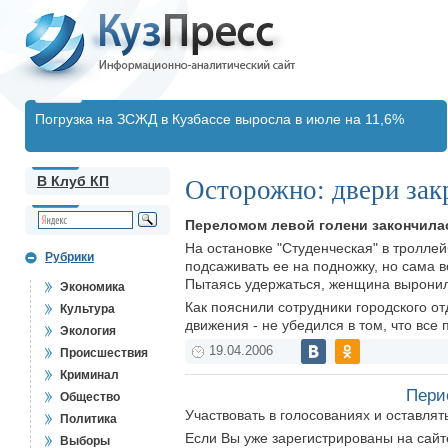
Погрузка на ЗСЖД в Кузбассе выросла в июле на 11,6%
В Клуб КП
Осторожно: двери зак
Переломом левой голени закончилас
На остановке "Студенческая" в тролле
Рубрики
подсаживать ее на подножку, но сама в
Пытаясь удержаться, женщина выронила
Экономика
Как пояснили сотрудники городского о
Культура
движения - не убедился в том, что все
Экология
19.04.2006
Происшествия
Криминал
Пери
Общество
Участвовать в голосованиях и оставля
Политика
Если Вы уже зарегистрированы на сай
Выборы