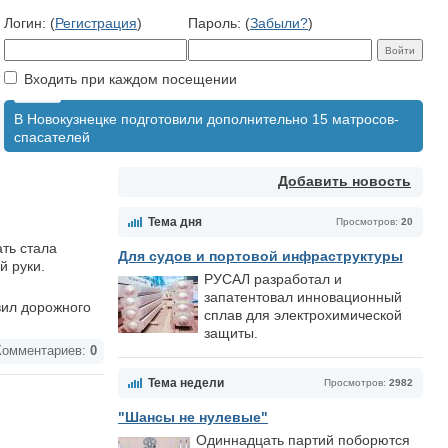
Логин: (
Регистрация
)
Пароль: (
Забыли?
)
Входить при каждом посещении
В Новокузнецке подготовили дополнительно 15 матросов-
спасателей
Добавить новость
Тема дня
Просмотров:
20
ть стала
Для судов и портовой инфраструктуры
й руки.
РУСАЛ разработал и
запатентовал инновационный
вил дорожного
сплав для электрохимической
защиты.
омментариев:
0
Тема недели
Просмотров:
2982
"Шансы не нулевые"
Одиннадцать партий поборются