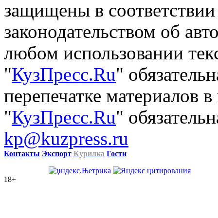
защищены в соответствии
законодательством об авт
любом использовании тек
"
КузПресс.Ru
" обязатель
перепечатке материалов в
"
КузПресс.Ru
" обязательн
kp@kuzpress.ru
Контакты
Экспорт
Курилка
Гости
18+