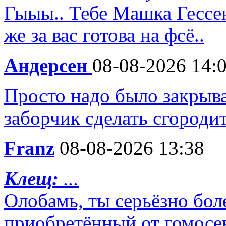
Гыыы.. Тебе Машка Гесс
же за вас готова на фсё..
Андерсен
08-08-2026 14:
Просто надо было закрыва
заборчик сделать сгороди
Franz
08-08-2026 13:38
Клещ:
...
Олобамь, ты серьёзно бол
приобретённый от гомосек