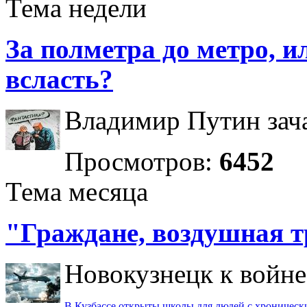
Тема недели
За полметра до метро, ил
всласть?
Владимир Путин зача
Просмотров:
6452
Тема месяца
"Граждане, воздушная т
Новокузнецк к войне 
В Кузбассе открыты школы для людей с хроничес