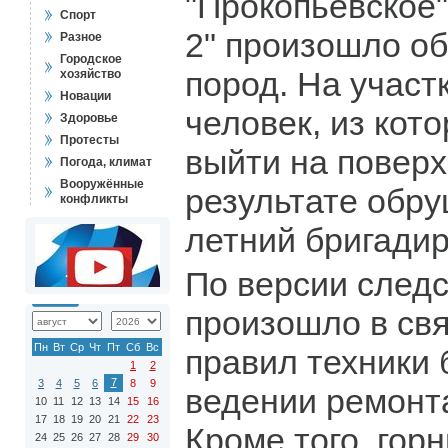
"Прокопьевское"
Спорт
2" произошло о
Разное
Городское
пород. На участ
хозяйство
Новации
человек, из кот
Здоровье
Протесты
выйти на поверх
Погода, климат
Вооружённые
результате обру
конфликты
летний бригадир
По версии след
произошло в св
Пн
Вт
Ср
Чт
Пт
Сб
Вс
правил техники 
1
2
7
3
4
5
6
8
9
ведении ремонта
10
11
12
13
14
15
16
17
18
19
20
21
22
23
Кроме того, гор
24
25
26
27
28
29
30