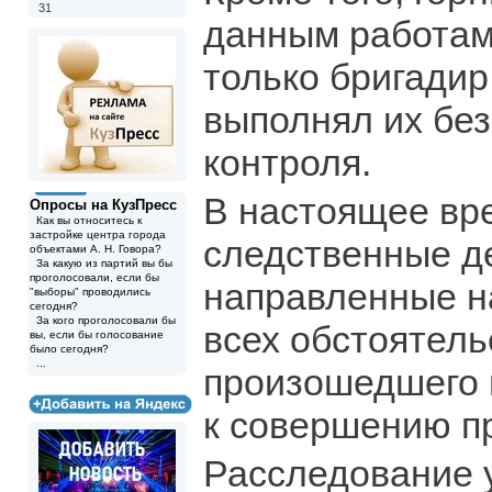
31
данным работам
только бригадир
выполнял их без
контроля.
В настоящее вр
Опросы на КузПресс
Как вы относитесь к
застройке центра города
следственные д
объектами А. Н. Говора?
За какую из партий вы бы
проголосовали, если бы
направленные н
"выборы" проводились
сегодня?
За кого проголосовали бы
всех обстоятель
вы, если бы голосование
было сегодня?
...
произошедшего 
к совершению п
Расследование 