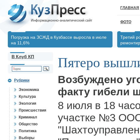
ГЛАВНАЯ
ФОТО
Погрузка на ЗСЖД в Кузбассе выросла в июле
Третий р
на 11,6%
ремонтир
В Клуб КП
Пятеро вышли
Возбуждено уг
Рубрики
факту гибели 
Экономика
Культура
8 июля в 18 час
Экология
Происшествия
участке №3 ОО
Криминал
Общество
"Шахтоуправлен
Политика
Выборы