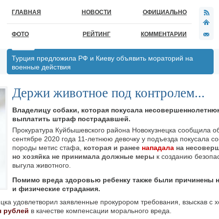
ГЛАВНАЯ
НОВОСТИ
ОФИЦИАЛЬНО
ФОТО
РЕЙТИНГ
КОММЕНТАРИИ
Турция предложила РФ и Киеву объявить мораторий на
военные действия
Держи животное под контролем...
Владелицу собаки, которая покусала несовершеннолетню
выплатить штраф пострадавшей.
Прокуратура Куйбышевского района Новокузнецка сообщила об
сентябре 2020 года 11-летнюю девочку у подъезда покусала со
породы метис стафа,
которая и ранее
нападала
на несовер
но хозяйка не принимала должные меры
к созданию безопа
выгула животного.
Помимо вреда здоровью ребенку также были причинены 
и физические страдания.
ка удовлетворил заявленные прокурором требования, взыскав с х
ч рублей
в качестве компенсации морального вреда.