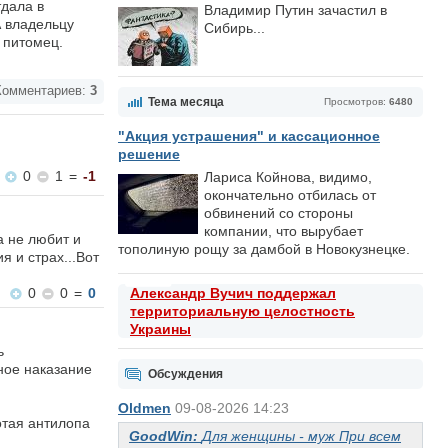
тдала в
Владимир Путин зачастил в
А владельцу
Сибирь...
 питомец.
омментариев:
3
Тема месяца
Просмотров:
6480
"Акция устрашения" и кассационное
решение
0
1
=
-1
Лариса Койнова, видимо,
окончательно отбилась от
обвинений со стороны
компании, что вырубает
а не любит и
тополиную рощу за дамбой в Новокузнецке.
я и страх...Вот
Александр Вучич поддержал
0
0
=
0
территориальную целостность
Украины
ь
ное наказание
Обсуждения
Oldmen
09-08-2026 14:23
отая антилопа
GoodWin:
Для женщины - муж При всем