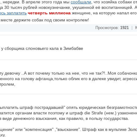
, нередки. В апреле этого года мы
сообщали
, что хозяйка собаки о
а 30 тысяч рублей новокузнечанке, укушенной её воспитанницей. 
сь заплатить
четверть миллиона
женщине, на которую напал его
месте держите собак под своим контролем!
Просмотров:
1921
|
К
к у сборщика слоновьего кала в Зимбабве
у девочку ..А вот почему только на нее, что не так?!..Моя собачонк
енного на голову афганца,только облик его в далеке увидит, агресси
тролем,
выплатить штраф пострадавшей" опять юридическая безграмотност
атится органам власти поэтому и штраф die Strafe (нем.) узаконен
виде денежного взыскания, как правило, в пользу государства.
щение" или "компенсация" ,"взыскание". Штраф как в мультике Зол
ху.