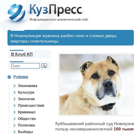
В Новокузнецке мужчина разбил окно и сломал дверь
квартиры сожительницы
В Клуб КП
Рубрики
Экономика
Культура
Экология
Происшествия
Криминал
Общество
Куйбышевский районный суд Новокузнец
Политика
пользу несовершеннолетней
100 тыся
Выборы