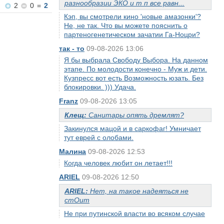
разнообразии ЭКО и т п все равн...
2
0
=
2
Кэп, вы смотрели кино 'новые амазонки'?
Не, не так. Что вы можете пояснить о
партеногенетическом зачатии Га-Ноцри?
так - то
09-08-2026 13:06
Я бы выбрала Свободу Выбора. На данном
этапе. По молодости конечно - Муж и дети.
Кузпресс вот есть Возможность юзать. Без
блокировки. ))) Удача.
Franz
09-08-2026 13:05
Клещ:
Санитары опять дремлят?
Закинулся мацой и в саркофаг! Умничает
тут еврей с олобами.
Малина
09-08-2026 12:53
Когда человек любит он летает!!!
ARIEL
09-08-2026 12:50
ARIEL:
Нет, на такое надеяться не
стОит
Не при путинской власти во всяком случае