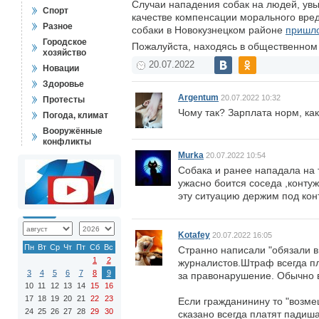
Случаи нападения собак на людей, увы
Спорт
качестве компенсации морального вред
Разное
собаки в Новокузнецком районе
пришло
Городское
Пожалуйста, находясь в общественном 
хозяйство
20.07.2022
Новации
Здоровье
Argentum
20.07.2022 10:32
Протесты
Чому так? Зарплата норм, ка
Погода, климат
Вооружённые
конфликты
Murka
20.07.2022 10:54
Собака и ранее нападала на т
ужасно боится соседа ,контуж
эту ситуацию держим под кон
Kotafey
20.07.2022 16:05
Пн
Вт
Ср
Чт
Пт
Сб
Вс
Странно написали "обязали 
1
2
журналистов.Штраф всегда пл
3
4
5
6
7
8
9
за правонарушение. Обычно в 
10
11
12
13
14
15
16
17
18
19
20
21
22
23
Если гражданинину то "возме
24
25
26
27
28
29
30
сказано всегда платят падиша