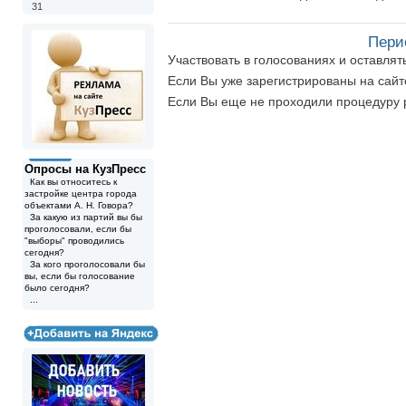
31
Пери
Участвовать в голосованиях и оставля
Если Вы уже зарегистрированы на сай
Если Вы еще не проходили процедуру 
Опросы на КузПресс
Как вы относитесь к
застройке центра города
объектами А. Н. Говора?
За какую из партий вы бы
проголосовали, если бы
"выборы" проводились
сегодня?
За кого проголосовали бы
вы, если бы голосование
было сегодня?
...