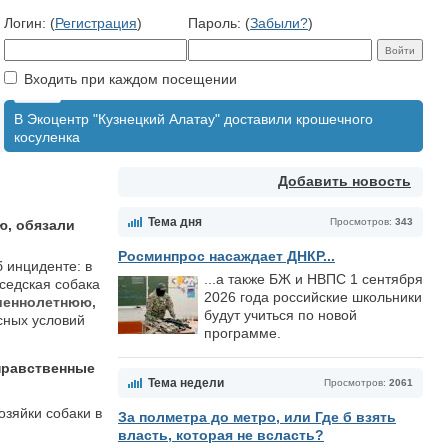
Логин: (
Регистрация
)
Пароль: (
Забыли?
)
Входить при каждом посещении
В Экоцентр "Кузнецкий Алатау" доставили крошечного
косуленка
Добавить новость
Тема дня
Просмотров:
343
ю, обязали
Росминпрос насаждает ДНКР...
 инциденте: в
...а также БЖ и НВПС 1 сентября
седская собака
2026 года российские школьники
шеннолетнюю,
будут учиться по новой
сных условий
программе.
нравственные
Тема недели
Просмотров:
2061
озяйки собаки в
За полметра до метро, или Где б взять
власть, которая не всласть?