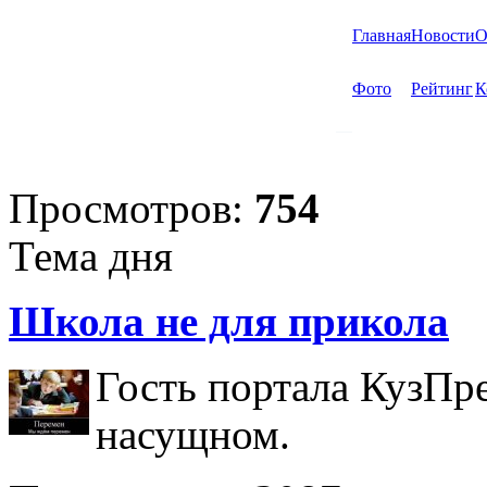
Главная
Новости
О
Фото
Рейтинг
К
Просмотров:
754
Тема дня
Школа не для прикола
Гость портала КузПр
насущном.