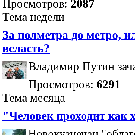
Просмотров:
2087
Тема недели
За полметра до метро, ил
всласть?
Владимир Путин зача
Просмотров:
6291
Тема месяца
"Человек проходит как 
Новокузнечан "облаг