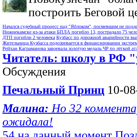
построить Беговой ц
Начался судебный процесс над "Яблоком", посмевшим не под
Нижнекамске из-за атаки БПЛА погибло 13, пострадало 75 чел
ДТП погибли 2 человека
Кузбасс по дорожной аварийности выш
Жительница Кузбасса подозревается в финансировании экстре
Рейхан Каграманова завоевала золотую медаль ЧР по лёгкой ат
Читатель: школу в РФ 
Обсуждения
Печальный Принц
10-08
Малина:
Но 32 комментар
ожидала!
54 на данный момент Поз