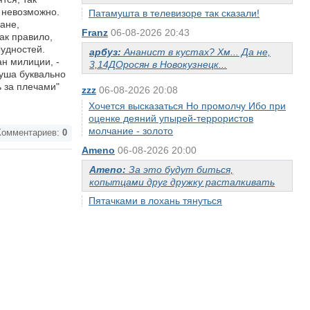
 невозможно.
Патамушта в телевизоре так сказали!
ане,
Franz
06-08-2026 20:43
ак правило,
рудностей.
арбуз:
Ананист в кустах? Хм... Да не,
н милиции, -
3,14ДОросян в Новокузнецк...
душа буквально
ь за плечами"
zzz
06-08-2026 20:08
Хочется высказаться Но промолчу Ибо при
оценке деяний упырей-террористов
молчание - золото
омментариев:
0
Ameno
06-08-2026 20:00
Ameno:
За это будут биться,
копытцами друг дружку расталкивать
Пятачками в лохань тянуться