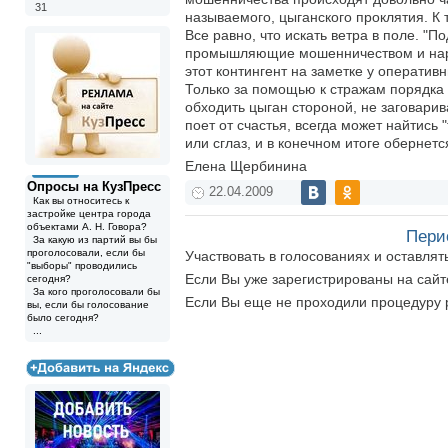
31
называемого, цыганского проклятия. К
Все равно, что искать ветра в поле. "
промышляющие мошенничеством и наркот
этот контингент на заметке у оператив
Только за помощью к стражам порядка 
обходить цыган стороной, не заговарив
поет от счастья, всегда может найтись
или сглаз, и в конечном итоге обернет
Елена Щербинина
Опросы на КузПресс
22.04.2009
Как вы относитесь к
застройке центра города
объектами А. Н. Говора?
Пери
За какую из партий вы бы
проголосовали, если бы
Участвовать в голосованиях и оставля
"выборы" проводились
Если Вы уже зарегистрированы на сай
сегодня?
За кого проголосовали бы
Если Вы еще не проходили процедуру 
вы, если бы голосование
было сегодня?
...