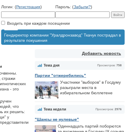
Логин: (
Регистрация
)
Пароль: (
Забыли?
)
Входить при каждом посещении
Гендиректор компании "Уралдронзавод" Ткачук пострадал в
результате покушения
Добавить новость
Тема дня
Просмотров:
758
и
почвенны.
Партии "отжеребились"
, стражи
Участники "выборов" в Госдуму
гипнотических
разыграли места в
ана - это
избирательном бюллетене
дручен
юдей, что
Тема недели
Просмотров:
2976
ь их решить:
щи" у
"Шансы не нулевые"
 представители
Одиннадцать партий поборются
за вхождение в Госдуму IX созыва