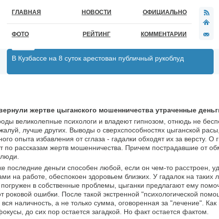
ГЛАВНАЯ
НОВОСТИ
ОФИЦИАЛЬНО
ФОТО
РЕЙТИНГ
КОММЕНТАРИИ
В Кузбассе на 8 суток арестован публичный рукоблуд
вернули жертве цыганского мошенничества утраченные деньг
ироды великолепные психологи и владеют гипнозом, отнюдь не бес
жалуй, лучше других. Выводы о сверхспособностях цыганской расы
ого опыта избавления от сглаза - гадалки обходят их за версту. О 
т по рассказам жертв мошенничества. Причем пострадавшие от обм
 люди.
ке последние деньги способен любой, если он чем-то расстроен, у
 на работе, обеспокоен здоровьем близких. У гадалок на таких л
к погружен в собственные проблемы, цыганки предлагают ему помоч
 от роковой ошибки. После такой экстренной "психологической помо
вся наличность, а не только сумма, оговоренная за "лечение". Как
кусы, до сих пор остается загадкой. Но факт остается фактом.