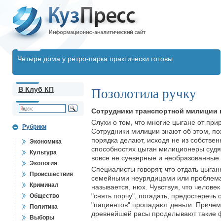
Четыре дома у ретро-парка практически готовы
В Клуб КП
Позолотила ручку
Сотрудники транспортной милиции 
Слухи о том, что многие цыгане от пр
Рубрики
Сотрудники милиции знают об этом, по
порядка делают, исходя не из собственн
Экономика
способностях цыган милиционеры судя
Культура
вовсе не суеверные и необразованные
Экология
Специалисты говорят, что отдать цыган
Происшествия
семейными неурядицами или проблемами
Криминал
называется, нюх. Чувствуя, что челове
"снять порчу", погадать, предостеречь
Общество
"пациентов" пропадают деньги. Причем 
Политика
древнейшей расы проделывают такие фо
Выборы