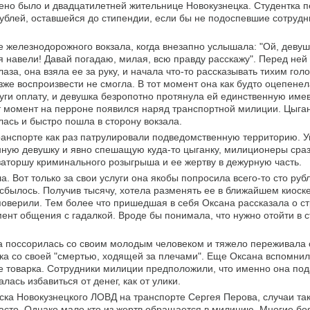
ено было и двадцатилетней жительнице Новокузнецка. Студентка п
ублей, оставшейся до стипендии, если бы не подоспевшие сотрудн
 железнодорожного вокзала, когда внезапно услышала: "Ой, девушк
я навели! Давай погадаю, милая, всю правду расскажу". Перед ней
аза, она взяла ее за руку, и начала что-то рассказывать тихим гол
зже воспроизвести не смогла. В тот момент она как будто оцепенел
луги оплату, и девушка безропотно протянула ей единственную име
тот момент на перроне появился наряд транспортной милиции. Цыга
ась и быстро пошла в сторону вокзала.
ранспорте как раз патрулировали подведомственную территорию. У
ную девушку и явно спешащую куда-то цыганку, милиционеры сраз
аторшу криминального розыгрыша и ее жертву в дежурную часть.
. Вот только за свои услуги она якобы попросила всего-то сто руб
сбылось. Получив тысячу, хотела разменять ее в ближайшем киоске
поверили. Тем более что пришедшая в себя Оксана рассказала о с
ент общения с гадалкой. Вроде бы понимала, что нужно отойти в с
а поссорилась со своим молодым человеком и тяжело переживала
нка со своей "смертью, ходящей за плечами". Еще Оксана вспомнил
е товарка. Сотрудники милиции предположили, что именно она под
ась избавиться от денег, как от улики.
ска Новокузнецкого ЛОВД на транспорте Сергея Перова, случаи та
сто. Однако мало кто из жертв обращается в милицию. Многие боя