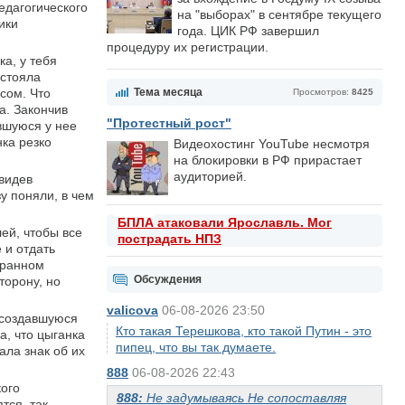
едагогического
на "выборах" в сентябре текущего
ики
года. ЦИК РФ завершил
процедуру их регистрации.
а, у тебя
 стояла
осом. Что
Тема месяца
Просмотров:
8425
а. Закончив
"Протестный рост"
вшуюся у нее
нка резко
Видеохостинг YouTube несмотря
на блокировки в РФ прирастает
аудиторией.
видев
у поняли, в чем
БПЛА атаковали Ярославль. Мог
лей, чтобы все
пострадать НПЗ
 и отдать
транном
Обсуждения
торону, но
valicova
06-08-2026 23:50
 создавшуюся
Кто такая Терешкова, кто такой Путин - это
а, что цыганка
пипец, что вы так думаете.
ала знак об их
888
06-08-2026 22:43
кого
888:
Не задумываясь Не сопоставляя
тся, так