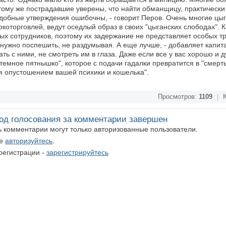
 тому же пострадавшие уверены, что найти обманщицу, практически
Подобные утверждения ошибочны, - говорит Перов. Очень многие цыг
орговлей, ведут оседлый образ в своих "цыганских слободах". К
ных сотрудников, поэтому их задержание не представляет особых т
нужно поспешить, не раздумывая. А еще лучше, - добавляет капита
ать с ними, не смотреть им в глаза. Даже если все у вас хорошо и 
 "темное пятнышко", которое с подачи гадалки превратится в "смерт
ся опустошением вашей психики и кошелька".
Просмотров:
1109
|
К
од голосования за комментарии завершен
ть комментарии могут только авторизованные пользователи.
те
авторизуйтесь
.
регистрации -
зарегистрируйтесь