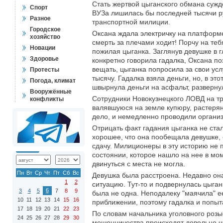
Стать жертвой цыганского обмана сужд
Спорт
ВУЗа лишилась бы последней тысячи р
Разное
транспортной милиции.
Городское
Оксана ждала электричку на платформе
хозяйство
смерть за плечами ходит! Порчу на теб
Новации
пожилая цыганка. Заглянув девушке в гл
Здоровье
конкретно говорила гадалка, Оксана по
вещать, цыганка попросила за свои ус
Протесты
тысячу. Гадалка взяла деньги, но, в э
Погода, климат
швырнула деньги на асфальт, развернул
Вооружённые
Сотрудники Новокузнецкого ЛОВД на т
конфликты
валявшуюся на земле купюру, растерян
дело, и немедленно проводили организ
Отрицать факт гадания цыганка не стала
хорошее, что она пообещала девушке, 
сдачу. Милиционеры в эту историю не 
состоянии, которое нашло на нее в мом
двинуться с места не могла.
Пн
Вт
Ср
Чт
Пт
Сб
Вс
Девушка была расстроена. Недавно он
1
2
ситуацию. Тут-то и подвернулась цыга
6
3
4
5
7
8
9
была не одна. Неподалеку "маячила" е
10
11
12
13
14
15
16
приближении, поэтому гадалка и попытал
17
18
19
20
21
22
23
По словам начальника уголовного розы
24
25
26
27
28
29
30
мошенничества происходят довольно ча