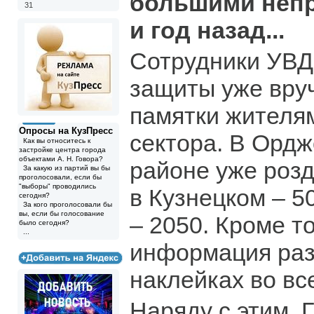
большими непр
31
и год назад...
Сотрудники УВД
защиты уже вру
памятки жителя
Опросы на КузПресс
сектора. В Орд
Как вы относитесь к
застройке центра города
объектами А. Н. Говора?
районе уже розд
За какую из партий вы бы
проголосовали, если бы
"выборы" проводились
в Кузнецком – 5
сегодня?
За кого проголосовали бы
вы, если бы голосование
– 2050. Кроме т
было сегодня?
...
информация ра
наклейках во вс
Наряду с этим, 