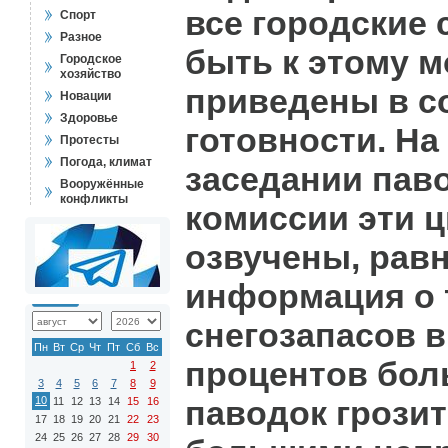
все городские
Спорт
Разное
быть к этому 
Городское
хозяйство
приведены в с
Новации
Здоровье
готовности. Н
Протесты
Погода, климат
заседании пав
Вооружённые
конфликты
комиссии эти 
озвучены, равн
информация о 
снегозапасов в
Пн
Вт
Ср
Чт
Пт
Сб
Вс
процентов бол
1
2
3
4
5
6
7
8
9
10
паводок грози
11
12
13
14
15
16
17
18
19
20
21
22
23
24
25
26
27
28
29
30