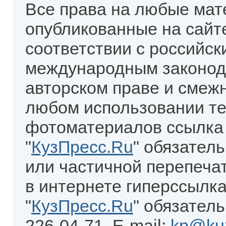
Все права на любые мат
опубликованные на сайт
соответствии с российск
международным законод
авторском праве и смеж
любом использовании те
фотоматериалов ссылка
"
КузПресс.Ru
" обязател
или частичной перепеча
в интернете гиперссылка
"
КузПресс.Ru
" обязатель
226-04-71. E-mail:
kp@kuz