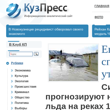
ГЛАВНАЯ
ФОТО
В Новокузнецке рецидивист обворовал своего
Рейхан К
знакомого
медаль Ч
В Клуб КП
Е
с
Рубрики
у
Экономика
Культура
Экология
С
Происшествия
Криминал
прогнозируют 
Общество
Политика
льда на реках 1
Выборы