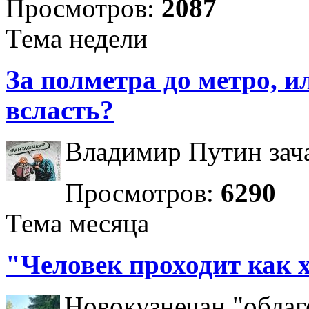
Просмотров:
2087
Тема недели
За полметра до метро, ил
всласть?
Владимир Путин зача
Просмотров:
6290
Тема месяца
"Человек проходит как 
Новокузнечан "облаг