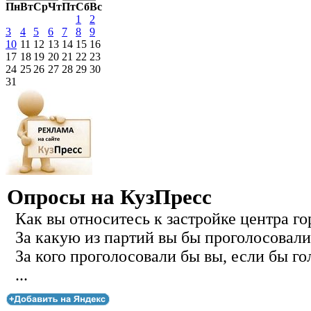
Пн
Вт
Ср
Чт
Пт
Сб
Вс
1
2
3
4
5
6
7
8
9
10
11
12
13
14
15
16
17
18
19
20
21
22
23
24
25
26
27
28
29
30
31
Опросы на КузПресс
Как вы относитесь к застройке центра го
За какую из партий вы бы проголосовали
За кого проголосовали бы вы, если бы го
...