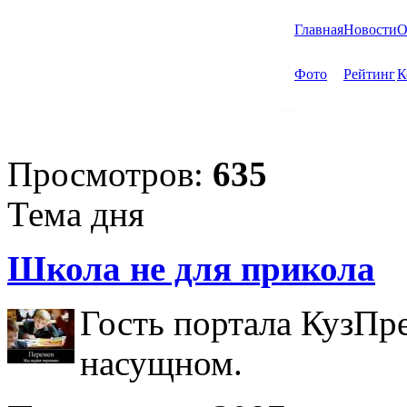
Главная
Новости
О
Фото
Рейтинг
К
Просмотров:
635
Тема дня
Школа не для прикола
Гость портала КузПр
насущном.