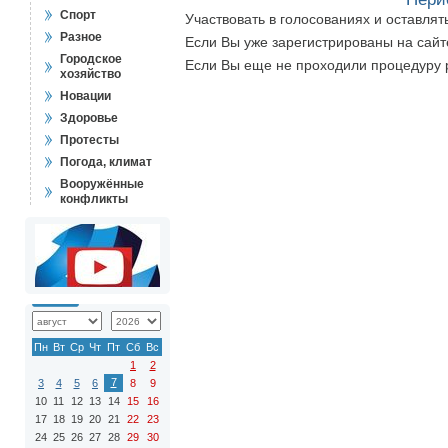
Спорт
Участвовать в голосованиях и оставля
Разное
Если Вы уже зарегистрированы на сай
Городское
Если Вы еще не проходили процедуру 
хозяйство
Новации
Здоровье
Протесты
Погода, климат
Вооружённые
конфликты
Пн
Вт
Ср
Чт
Пт
Сб
Вс
1
2
7
3
4
5
6
8
9
10
11
12
13
14
15
16
17
18
19
20
21
22
23
24
25
26
27
28
29
30