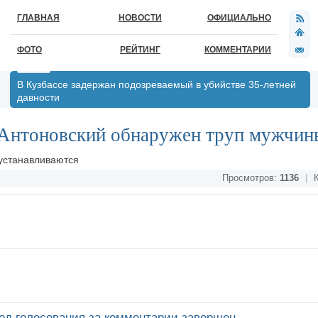
ГЛАВНАЯ
НОВОСТИ
ОФИЦИАЛЬНО
ФОТО
РЕЙТИНГ
КОММЕНТАРИИ
В Кузбассе задержан подозреваемый в убийстве 35-летней
давности
 Антоновский обнаружен труп мужчин
 устанавливаются
Просмотров:
1136
|
К
од голосования за комментарии завершен