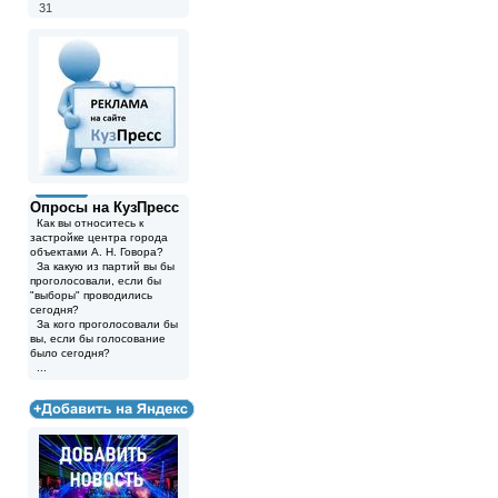
31
Опросы на КузПресс
Как вы относитесь к
застройке центра города
объектами А. Н. Говора?
За какую из партий вы бы
проголосовали, если бы
"выборы" проводились
сегодня?
За кого проголосовали бы
вы, если бы голосование
было сегодня?
...