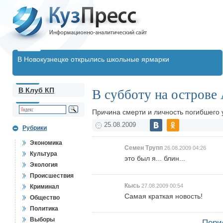
В Новокузнецке открылись школьные ярмарки
В Клуб КП
В субботу на острове
Причина смерти и личность погибшего
25.08.2009
Рубрики
Экономика
Семен Трупп
26.08.2009 04:26
Культура
это был я... блин...
Экология
Происшествия
Кысь
27.08.2009 00:54
Криминал
Самая краткая новость!
Общество
Политика
Выборы
Пери