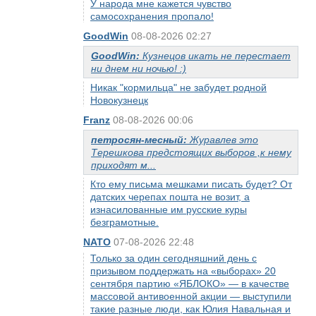
У народа мне кажется чувство
самосохранения пропало!
GoodWin
08-08-2026 02:27
GoodWin:
Кузнецов икать не перестает
ни днем ни ночью! :)
Никак "кормильца" не забудет родной
Новокузнецк
Franz
08-08-2026 00:06
петросян-месный:
Журавлев это
Терешкова предстоящих выборов ,к нему
приходят м...
Кто ему письма мешками писать будет? От
датских черепах пошта не возит, а
изнасилованные им русские куры
безграмотные.
NATO
07-08-2026 22:48
Только за один сегодняшний день с
призывом поддержать на «выборах» 20
сентября партию «ЯБЛОКО» — в качестве
массовой антивоенной акции — выступили
такие разные люди, как Юлия Навальная и