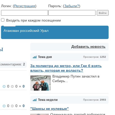
Логин: (
Регистрация
)
Пароль: (
Забыли?
)
Входить при каждом посещении
Атакован российский Урал
Добавить новость
ы
Тема дня
Просмотров:
1252
омментариев:
2
За полметра до метро, или Где б взять
власть, которая не всласть?
Владимир Путин зачастил в
Сибирь...
0
0
=
0
Тема недели
Просмотров:
2993
0
0
=
0
"Шансы не нулевые"
Одиннадцать партий поборются