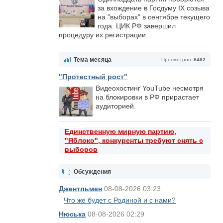
за вхождение в Госдуму IX созыва
на "выборах" в сентябре текущего
года. ЦИК РФ завершил
процедуру их регистрации.
Тема месяца
Просмотров:
8462
"Протестный рост"
Видеохостинг YouTube несмотря
на блокировки в РФ прирастает
аудиторией.
Единственную мирную партию,
"Яблоко", конкуренты требуют снять с
выборов
Обсуждения
Джентльмен
08-08-2026 03:23
Что же будет с Родиной и с нами?
Нюська
08-08-2026 02:29