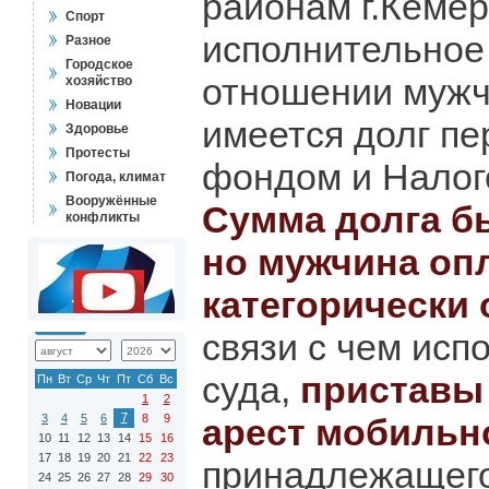
районам г.Кеме
Спорт
исполнительное
Разное
Городское
отношении мужчи
хозяйство
Новации
имеется долг п
Здоровье
Протесты
фондом и Налог
Погода, климат
Вооружённые
Сумма долга б
конфликты
но мужчина оп
категорически 
связи с чем исп
суда,
приставы
Пн
Вт
Ср
Чт
Пт
Сб
Вс
1
2
7
3
4
5
6
8
9
арест мобильн
10
11
12
13
14
15
16
17
18
19
20
21
22
23
принадлежащего
24
25
26
27
28
29
30