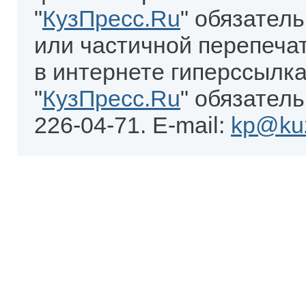
"
КузПресс.Ru
" обязател
или частичной перепеча
в интернете гиперссылка
"
КузПресс.Ru
" обязатель
226-04-71. E-mail:
kp@kuz