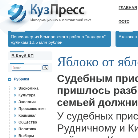
ГЛАВНАЯ
ФОТО
Пенсионер из Кемеровского района "подарил"
Атакован
жуликам 10,5 млн рублей
В Клуб КП
Яблоко от яб
Судебным при
Рубрики
пришлось разб
Экономика
Культура
семьей должни
Экология
Происшествия
У судебных при
Криминал
Общество
Рудничному и К
Политика
Выборы