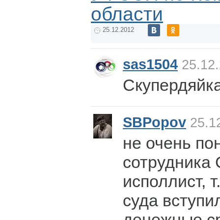
области
25.12.2012
sas1504
25.12.
Скупердяйк
SBPopov
25.12
не очень по
сотрудника 
исполлист, 
суда вступи
денежные ср