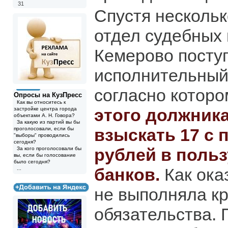
31
Спустя нескольк
отдел судебных 
Кемерово посту
исполнительный
согласно котор
Опросы на КузПресс
Как вы относитесь к
этого должник
застройке центра города
объектами А. Н. Говора?
За какую из партий вы бы
взыскать 17 с
проголосовали, если бы
"выборы" проводились
сегодня?
рублей в польз
За кого проголосовали бы
вы, если бы голосование
было сегодня?
банков.
Как ока
...
не выполняла к
обязательства. 