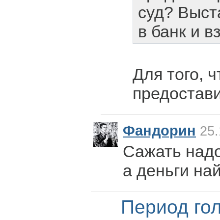
суд? Выст
в банк и в
Для того, 
предостави
Фандорин
25.
Сажать надо
а деньги на
Период го