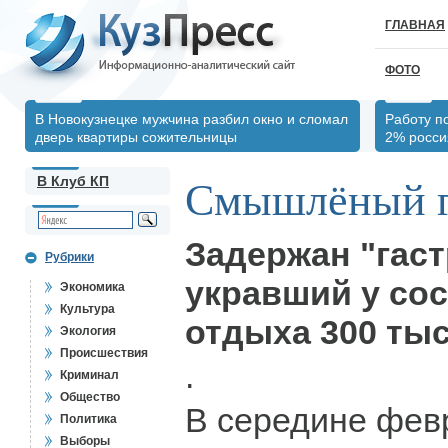
ГЛАВНАЯ
ФОТО
В Новокузнецке мужчина разбил окно и сломал
Работу п
дверь квартиры сожительницы
2% росси
В Клуб КП
Смышлёный г
Задержан "гаст
Рубрики
укравший у сос
Экономика
Культура
отдыха 300 ты
Экология
Происшествия
.
Криминал
Общество
В середине фев
Политика
Выборы