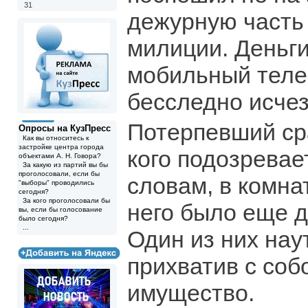
31
дежурную часть
милиции. Деньги
мобильный теле
бесследно исчез
Потерпевший ср
Опросы на КузПресс
Как вы относитесь к
застройке центра города
кого подозревает
объектами А. Н. Говора?
За какую из партий вы бы
проголосовали, если бы
словам, в комна
"выборы" проводились
сегодня?
За кого проголосовали бы
него было еще д
вы, если бы голосование
было сегодня?
...
Один из них нау
прихватив с соб
имущество.