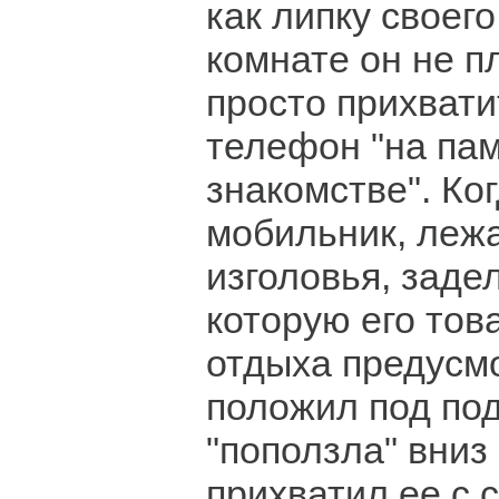
как липку своего
комнате он не п
просто прихвати
телефон "на пам
знакомстве". Ко
мобильник, леж
изголовья, задел
которую его тов
отдыха предусм
положил под по
"поползла" вни
прихватил ее с 