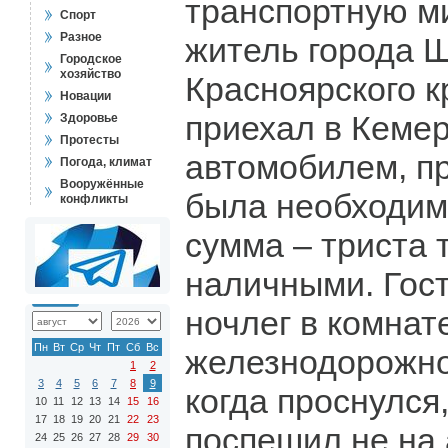
транспортную м
Спорт
Разное
житель города 
Городское
хозяйство
Красноярского к
Новации
приехал в Кемер
Здоровье
Протесты
автомобилем, пр
Погода, климат
Вооружённые
была необходим
конфликты
сумма – триста 
наличными. Гост
ночлег в комнат
Пн
Вт
Ср
Чт
Пт
Сб
Вс
железнодорожног
1
2
3
4
5
6
7
8
9
когда проснулся
10
11
12
13
14
15
16
17
18
19
20
21
22
23
поспешил не на 
24
25
26
27
28
29
30