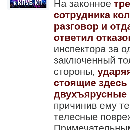
На законное
тре
сотрудника ко
разговор и отд
ответил отказо
инспектора за о
заключенный тол
стороны,
ударяя
стоящие здесь
двухъярусные 
причинив ему т
телесные повре
Примечательным