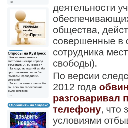
31
деятельности у
обеспечивающих
общества, дейст
совершенные в 
сотрудника мес
Опросы на КузПресс
Как вы относитесь к
свободы).
застройке центра города
объектами А. Н. Говора?
За какую из партий вы бы
По версии следс
проголосовали, если бы
"выборы" проводились
сегодня?
2012 года
обви
За кого проголосовали бы
вы, если бы голосование
было сегодня?
разговаривал 
...
телефону
, что
условиями отбы