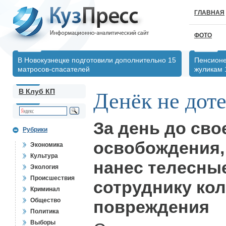
ГЛАВНАЯ
ФОТО
В Новокузнецке подготовили дополнительно 15
Пенсионе
матросов-спасателей
жуликам 
В Клуб КП
Денёк не дот
За день до сво
Рубрики
освобождения,
Экономика
Культура
нанес телесны
Экология
Происшествия
сотруднику ко
Криминал
Общество
повреждения
Политика
Выборы