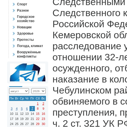
Следственными
Спорт
Следственного 
Разное
Городское
Российской Фед
хозяйство
Новации
Кемеровской об
Здоровье
Протесты
расследование у
Погода, климат
Вооружённые
отношении 32-л
конфликты
осужденного, о
наказание в кол
Чебулинском ра
обвиняемого в 
Пн
Вт
Ср
Чт
Пт
Сб
Вс
1
2
7
3
4
5
6
8
9
преступления, 
10
11
12
13
14
15
16
17
18
19
20
21
22
23
ч. 2 ст. 321 УК 
24
25
26
27
28
29
30