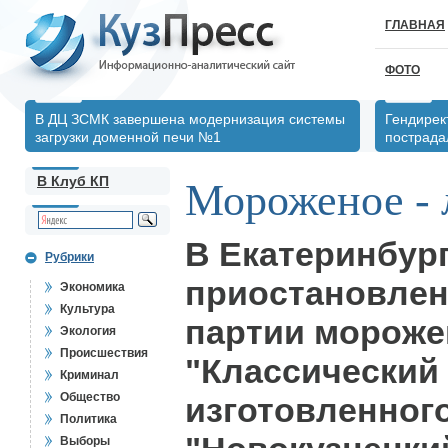
ГЛАВНАЯ
ФОТО
В ДЦ ЗСМК завершена модернизация системы
Гендирек
загрузки доменной печи №1
пострада
В Клуб КП
Мороженое - 
В Екатеринбур
Рубрики
приостановлен
Экономика
Культура
партии мороже
Экология
Происшествия
"Классический
Криминал
Общество
изготовленног
Политика
Выборы