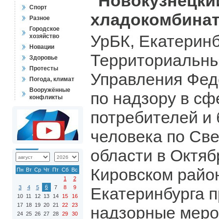
"Новокузнецки
Спорт
хладокомбинат
Разное
Городское
УрБК, Екатеринбу
хозяйство
Новации
Территориальн
Здоровье
Протесты
Управления Фед
Погода, климат
Вооружённые
по надзору в с
конфликты
потребителей и 
человека по Св
области в Октяб
Кировском район
Пн
Вт
Ср
Чт
Пт
Сб
Вс
1
2
6
3
4
5
7
8
9
Екатеринбурга 
10
11
12
13
14
15
16
17
18
19
20
21
22
23
надзорные меро
24
25
26
27
28
29
30