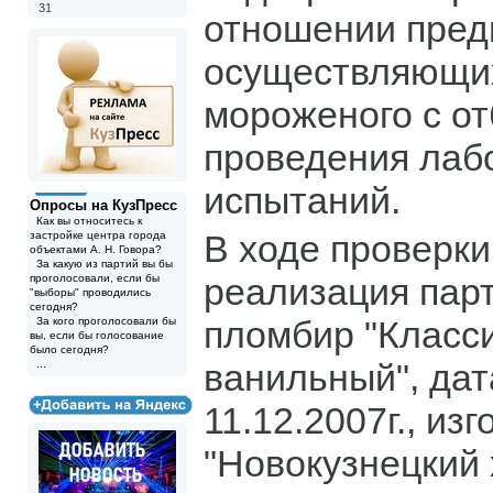
31
отношении пред
осуществляющи
мороженого с о
проведения лаб
испытаний.
Опросы на КузПресс
Как вы относитесь к
В ходе проверк
застройке центра города
объектами А. Н. Говора?
За какую из партий вы бы
реализация пар
проголосовали, если бы
"выборы" проводились
сегодня?
пломбир "Класс
За кого проголосовали бы
вы, если бы голосование
было сегодня?
ванильный", дат
...
11.12.2007г., из
"Новокузнецкий 