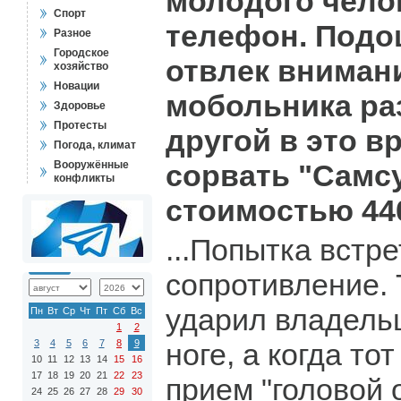
молодого чело
Спорт
телефон. Подо
Разное
Городское
отвлек вниман
хозяйство
Новации
мобольника ра
Здоровье
Протесты
другой в это 
Погода, климат
Вооружённые
сорвать "Самсу
конфликты
стоимостью 440
...Попытка встр
сопротивление. 
ударил владельц
Пн
Вт
Ср
Чт
Пт
Сб
Вс
1
2
3
4
5
6
7
8
9
ноге, а когда то
10
11
12
13
14
15
16
17
18
19
20
21
22
23
прием "головой 
24
25
26
27
28
29
30