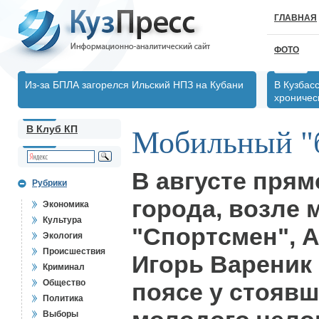
ГЛАВНАЯ
ФОТО
Из-за БПЛА загорелся Ильский НПЗ на Кубани
В Кузбас
хрониче
В Клуб КП
Мобильный "
В августе прям
Рубрики
города, возле 
Экономика
Культура
"Спортсмен", 
Экология
Происшествия
Игорь Вареник
Криминал
Общество
поясе у стоявш
Политика
Выборы