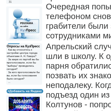
31
Очередная попы
телефоном снова
грабители были
сотрудниками ми
Апрельский случ
Опросы на КузПресс
Как вы относитесь к
шли в школу. К 
застройке центра города
объектами А. Н. Говора?
За какую из партий вы бы
парня обратилис
проголосовали, если бы
"выборы" проводились
сегодня?
позвать их знак
За кого проголосовали бы
вы, если бы голосование
было сегодня?
неподалеку. Ког
...
подъезд один из
Колтунов - попр