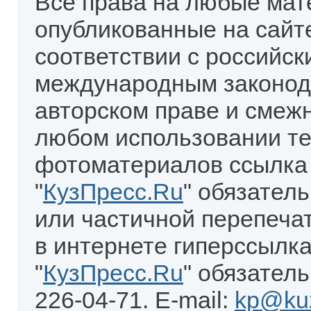
Все права на любые мат
опубликованные на сайт
соответствии с российск
международным законод
авторском праве и смеж
любом использовании те
фотоматериалов ссылка
"
КузПресс.Ru
" обязател
или частичной перепеча
в интернете гиперссылка
"
КузПресс.Ru
" обязатель
226-04-71. E-mail:
kp@kuz