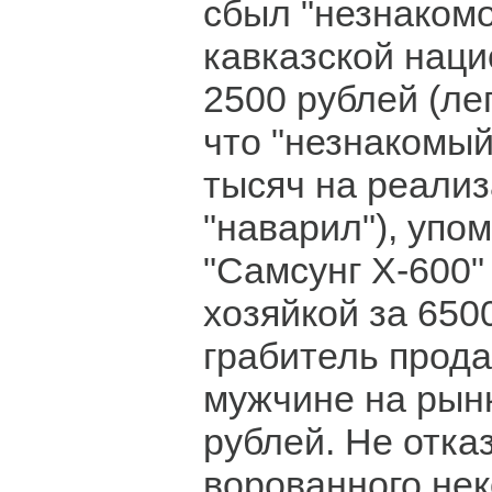
сбыл "незнаком
кавказской наци
2500 рублей (ле
что "незнакомый
тысяч на реали
"наварил"), упо
"Самсунг Х-600"
хозяйкой за 650
грабитель прод
мужчине на рынк
рублей. Не отка
ворованного нек