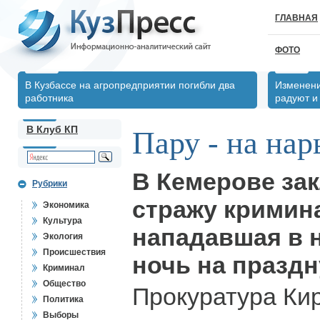
ГЛАВНАЯ
ФОТО
В Кузбассе на агропредприятии погибли два
Изменени
работника
радуют и
В Клуб КП
Пару - на нар
В Кемерове за
Рубрики
стражу кримин
Экономика
Культура
нападавшая в
Экология
Происшествия
ночь на празд
Криминал
Общество
Прокуратура Ки
Политика
Выборы