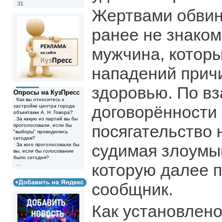
31
Жертвами обвин
ранее не знако
мужчина, которы
нападений прич
здоровью. По в
Опросы на КузПресс
Как вы относитесь к
договорённости 
застройке центра города
объектами А. Н. Говора?
За какую из партий вы бы
посягательство 
проголосовали, если бы
"выборы" проводились
сегодня?
судимая злоумы
За кого проголосовали бы
вы, если бы голосование
было сегодня?
которую далее 
...
сообщник.
Как установлено