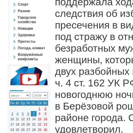
поддержала ход
Спорт
следствия об и
Разное
Городское
пресечения в в
хозяйство
Новации
под стражу в о
Здоровье
Протесты
безработных му
Погода, климат
Вооружённые
женщины, котор
конфликты
двух разбойных 
ч. 4 ст. 162 УК 
новогоднюю ноч
в Берёзовой ро
Пн
Вт
Ср
Чт
Пт
Сб
Вс
1
2
7
3
4
5
6
8
9
районе города. 
10
11
12
13
14
15
16
17
18
19
20
21
22
23
удовлетворил.
24
25
26
27
28
29
30