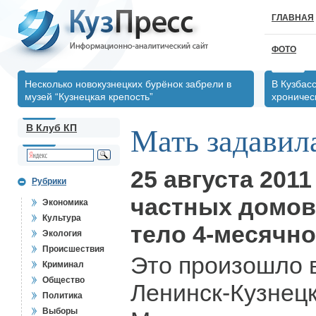
ГЛАВНАЯ
ФОТО
Несколько новокузнецких бурёнок забрели в
В Кузбас
музей “Кузнецкая крепость”
хрониче
В Клуб КП
Мать задавил
25 августа 2011
Рубрики
частных домов
Экономика
Культура
тело 4-месячно
Экология
Происшествия
Это произошло 
Криминал
Общество
Ленинск-Кузнецк
Политика
Выборы