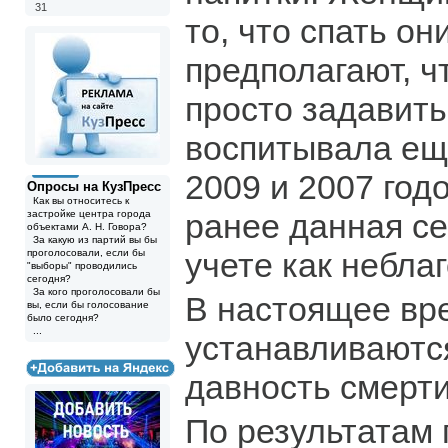
31
то, что спать он
предполагают, ч
просто задавит
воспитывала ещ
2009 и 2007 год
Опросы на КузПресс
Как вы относитесь к
ранее данная се
застройке центра города
объектами А. Н. Говора?
За какую из партий вы бы
учете как небла
проголосовали, если бы
"выборы" проводились
сегодня?
За кого проголосовали бы
В настоящее вр
вы, если бы голосование
было сегодня?
...
устанавливаютс
давность смерт
По результатам 