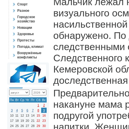
Мальчик лежал н
Спорт
визуального осм
Разное
Городское
насильственной
хозяйство
Новации
обнаружено. По
Здоровье
Протесты
следственными 
Погода, климат
Вооружённые
Следственного 
конфликты
Кемеровской об
доследственная
Предварительно
Пн
Вт
Ср
Чт
Пт
Сб
Вс
накануне мама 
1
2
3
4
5
6
7
8
9
подругой употр
10
11
12
13
14
15
16
17
18
19
20
21
22
23
напитки. Женщи
24
25
26
27
28
29
30