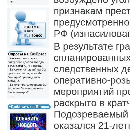
31
признакам прес
предусмотренного
РФ (изнасилован
В результате гр
Опросы на КузПресс
спланированных
Как вы относитесь к
застройке центра города
следственных д
объектами А. Н. Говора?
За какую из партий вы бы
проголосовали, если бы
оперативно-роз
"выборы" проводились
сегодня?
За кого проголосовали бы
мероприятий пр
вы, если бы голосование
было сегодня?
...
раскрыто в крат
Подозреваемый 
оказался 21-ле