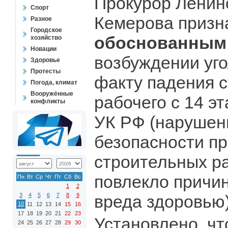
Прокурор Ленин
Спорт
Кемерова приз
Разное
Городское
обоснованным
хозяйство
Новации
возбуждении уго
Здоровье
Протесты
факту падения 
Погода, климат
Вооружённые
рабочего с 14 эт
конфликты
УК РФ (нарушен
безопасности п
строительных ра
повлекло причи
Пн
Вт
Ср
Чт
Пт
Сб
Вс
1
2
3
4
5
6
7
8
9
вреда здоровью)
10
11
12
13
14
15
16
17
18
19
20
21
22
23
Установлено, чт
24
25
26
27
28
29
30