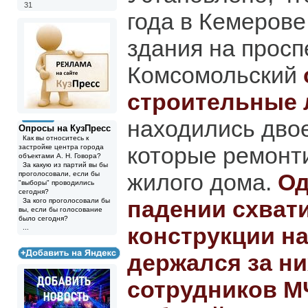
31
года в Кемерове
здания на просп
Комсомольский
строительные 
находились двое
Опросы на КузПресс
Как вы относитесь к
которые ремонт
застройке центра города
объектами А. Н. Говора?
За какую из партий вы бы
жилого дома.
Од
проголосовали, если бы
"выборы" проводились
сегодня?
падении схват
За кого проголосовали бы
вы, если бы голосование
было сегодня?
конструкции на
...
держался за ни
сотрудников М