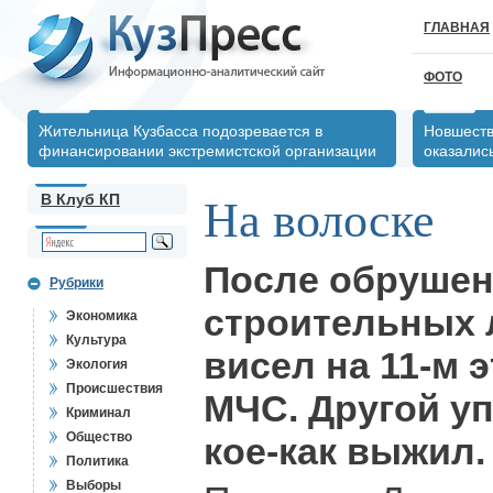
ГЛАВНАЯ
ФОТО
Жительница Кузбасса подозревается в
Новшеств
финансировании экстремистской организации
оказалис
В Клуб КП
На волоске
После обруше
Рубрики
строительных 
Экономика
Культура
висел на 11-м 
Экология
Происшествия
МЧС. Другой уп
Криминал
Общество
кое-как выжил.
Политика
Выборы