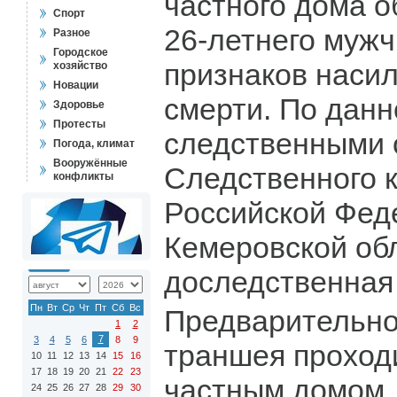
частного дома 
Спорт
26-летнего мужч
Разное
Городское
признаков наси
хозяйство
Новации
смерти. По дан
Здоровье
Протесты
следственными 
Погода, климат
Вооружённые
Следственного 
конфликты
Российской Фед
Кемеровской об
доследственная
Пн
Вт
Ср
Чт
Пт
Сб
Вс
Предварительно
1
2
7
3
4
5
6
8
9
траншея проход
10
11
12
13
14
15
16
17
18
19
20
21
22
23
частным домом.
24
25
26
27
28
29
30