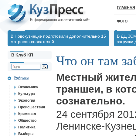
ГЛАВНАЯ
ФОТО
В Новокузнецке подготовили дополнительно 15
В ДЦ ЗСМ
матросов-спасателей
загрузки
В Клуб КП
Что он там з
Местный жител
Рубрики
траншеи, в кот
Экономика
Культура
сознательно.
Экология
Происшествия
24 сентября 201
Криминал
Общество
Ленинске-Кузне
Политика
Выборы