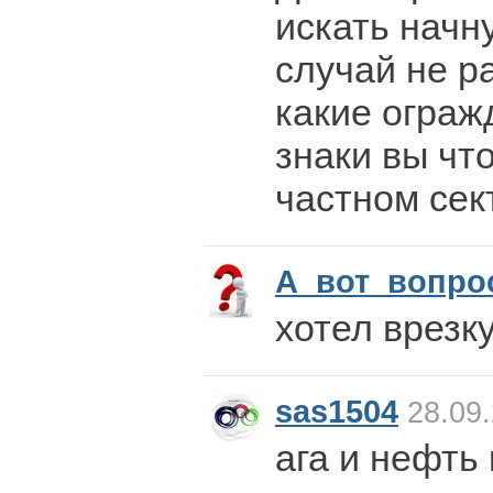
искать начн
случай не р
какие ограж
знаки вы что
частном сек
А_вот_вопро
хотел врезк
sas1504
28.09.
ага и нефть 