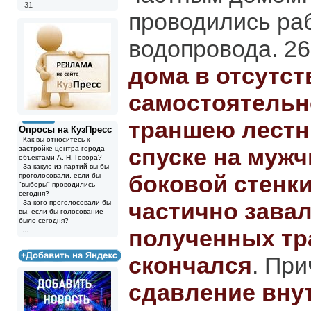
31
проводились ра
водопровода. 2
дома в отсутст
самостоятельн
траншею лестни
Опросы на КузПресс
Как вы относитесь к
спуске на мужч
застройке центра города
объектами А. Н. Говора?
За какую из партий вы бы
боковой стенк
проголосовали, если бы
"выборы" проводились
сегодня?
частично завал
За кого проголосовали бы
вы, если бы голосование
было сегодня?
полученных тр
...
скончался
. При
сдавление вну