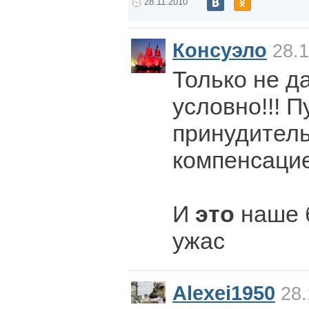
28.11.2010
Консуэло
28.1
Только не д
условно!!! 
принудитель
компенсаци
И
это
наше 
ужас
Alexei1950
28.