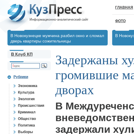
ГЛАВНАЯ
ФОТО
В Новокузнецке мужчина разбил окно и сломал
В Новоку
дверь квартиры сожительницы
В Клуб КП
Задержаны ху
громившие м
Рубрики
дворах
Экономика
Культура
Экология
В Междуреченс
Происшествия
Криминал
вневедомстве
Общество
Политика
задержали хул
Выборы