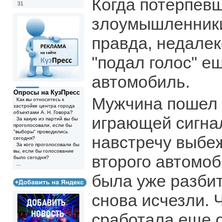
Когда потерпев
31
злоумышленники
правда, недалек
"подал голос" е
автомобиль.
Опросы на КузПресс
Мужчина пошел 
Как вы относитесь к
застройке центра города
объектами А. Н. Говора?
играющей сигна
За какую из партий вы бы
проголосовали, если бы
"выборы" проводились
навстречу выбе
сегодня?
За кого проголосовали бы
вы, если бы голосование
второго автомо
было сегодня?
...
была уже разбит
снова исчезли. 
сработала еще 