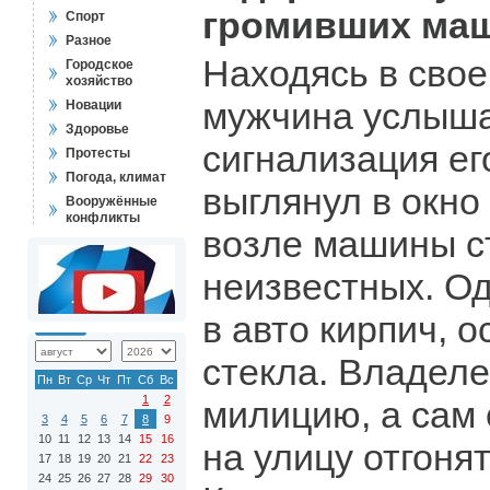
громивших маш
Спорт
Разное
Находясь в свое
Городское
хозяйство
мужчина услыша
Новации
Здоровье
сигнализация ег
Протесты
Погода, климат
выглянул в окно 
Вооружённые
конфликты
возле машины с
неизвестных. Од
в авто кирпич, 
стекла. Владеле
Пн
Вт
Ср
Чт
Пт
Сб
Вс
1
2
милицию, а сам
3
4
5
6
7
8
9
10
11
12
13
14
15
16
на улицу отгонят
17
18
19
20
21
22
23
24
25
26
27
28
29
30