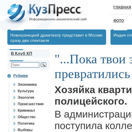
ГЛАВНАЯ
ФОТО
Новокузнецкий драмтеатр представит в Москве
Индия от
сразу два спектакля
В Клуб КП
"...Пока твои 
превратились 
Рубрики
Экономика
Хозяйка кварт
Культура
Экология
полицейского.
Происшествия
Криминал
В администраци
Общество
поступила колл
Политика
Выборы