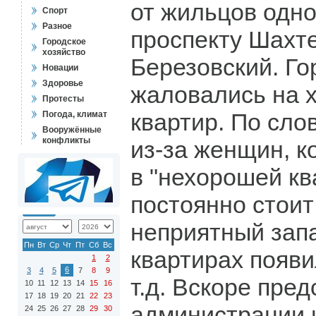
от жильцов одно
Спорт
Разное
проспекту Шахт
Городское
хозяйство
Березовский. Г
Новации
Здоровье
жаловались на х
Протесты
квартир. По сло
Погода, климат
Вооружённые
конфликты
из-за женщин, 
в "нехорошей кв
постоянно стоит
неприятный запа
Пн
Вт
Ср
Чт
Пт
Сб
Вс
квартирах появи
1
2
6
3
4
5
7
8
9
т.д. Вскоре пре
10
11
12
13
14
15
16
17
18
19
20
21
22
23
администрации 
24
25
26
27
28
29
30