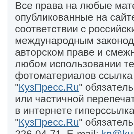
Все права на любые мат
опубликованные на сайт
соответствии с российск
международным законод
авторском праве и смеж
любом использовании те
фотоматериалов ссылка
"
КузПресс.Ru
" обязател
или частичной перепеча
в интернете гиперссылка
"
КузПресс.Ru
" обязатель
226-04-71. E-mail:
kp@kuz