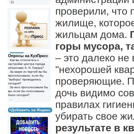
31
проверили, что 
жилище, которое
жильцам дома.
горы мусора, 
– это далеко не 
Опросы на КузПресс
Как вы относитесь к
застройке центра города
"нехорошей ква
объектами А. Н. Говора?
За какую из партий вы бы
проголосовали, если бы
проверяющие. П
"выборы" проводились
сегодня?
За кого проголосовали бы
дочь видимо со
вы, если бы голосование
было сегодня?
...
правилах гигиен
убирать свое ж
результате в к