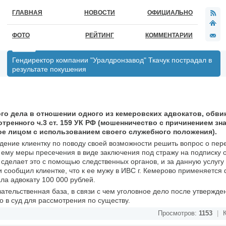
ГЛАВНАЯ
НОВОСТИ
ОФИЦИАЛЬНО
ФОТО
РЕЙТИНГ
КОММЕНТАРИИ
Гендиректор компании "Уралдронзавод" Ткачук пострадал в
результате покушения
о дела в отношении одного из кемеровских адвокатов, обви
тренного ч.3 ст. 159 УК РФ (мошенничество с причинением зн
е лицом с использованием своего служебного положения).
ждение клиентку по поводу своей возможности решить вопрос о пер
 ему меры пресечения в виде заключения под стражу на подписку 
делает это с помощью следственных органов, и за данную услугу
и сообщил клиентке, что к ее мужу в ИВС г. Кемерово применяется
ла адвокату 100 000 рублей.
ательственная база, в связи с чем уголовное дело после утвержде
 в суд для рассмотрения по существу.
Просмотров:
1153
|
К