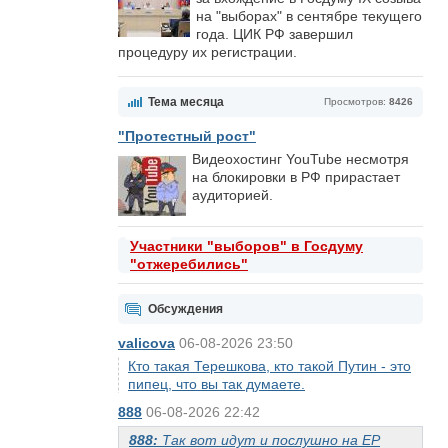
на "выборах" в сентябре текущего
года. ЦИК РФ завершил
процедуру их регистрации.
Тема месяца
Просмотров:
8426
"Протестный рост"
Видеохостинг YouTube несмотря
на блокировки в РФ прирастает
аудиторией.
Участники "выборов" в Госдуму
"отжеребились"
Обсуждения
valicova
06-08-2026 23:50
Кто такая Терешкова, кто такой Путин - это
пипец, что вы так думаете.
888
06-08-2026 22:42
888:
Так вот идут и послушно на ЕР