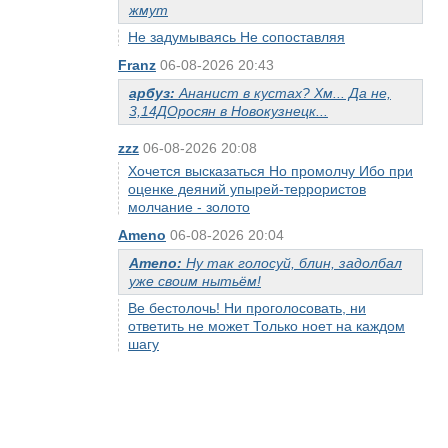
жмут
Не задумываясь Не сопоставляя
Franz
06-08-2026 20:43
арбуз:
Ананист в кустах? Хм... Да не,
3,14ДОросян в Новокузнецк...
zzz
06-08-2026 20:08
Хочется высказаться Но промолчу Ибо при
оценке деяний упырей-террористов
молчание - золото
Ameno
06-08-2026 20:04
Ameno:
Ну так голосуй, блин, задолбал
уже своим нытьём!
Ве бестолочь! Ни проголосовать, ни
ответить не может Только ноет на каждом
шагу