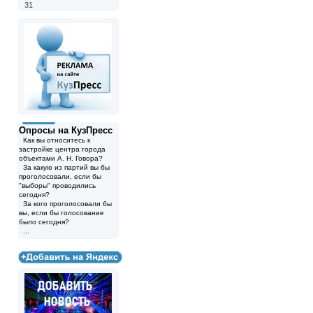
31
Опросы на КузПресс
Как вы относитесь к
застройке центра города
объектами А. Н. Говора?
За какую из партий вы бы
проголосовали, если бы
"выборы" проводились
сегодня?
За кого проголосовали бы
вы, если бы голосование
было сегодня?
...