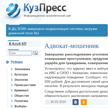
В ДЦ ЗСМК завершена модернизация системы загрузки
доменной печи №1
В Клуб КП
Адвокат-мошенник
Завершено расследование уголовног
совершении преступления, предусмо
Рубрики
ущерба для гражданина, совершенно
Установлено, что адвокат ввел в заблу
Экономика
из ИВС в СИЗО г. Кемерово, изменении
Культура
надлежащем поведении. Сообщил, что с
Экология
000 рублей. Для достижения своей цел
Происшествия
насилие. В результате женщина переда
Криминал
Следствием собрана достаточная доказ
обвинительного заключения направлено
Общество
Политика
30.03.2010
Выборы