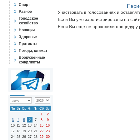
Спорт
Пери
Разное
Участвовать в голосованиях и оставля
Городское
Если Вы уже зарегистрированы на сай
хозяйство
Если Вы еще не проходили процедуру 
Новации
Здоровье
Протесты
Погода, климат
Вооружённые
конфликты
Пн
Вт
Ср
Чт
Пт
Сб
Вс
1
2
6
3
4
5
7
8
9
10
11
12
13
14
15
16
17
18
19
20
21
22
23
24
25
26
27
28
29
30