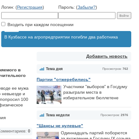
Логин: (
Регистрация
)
Пароль: (
Забыли?
)
Входить при каждом посещении
В Кузбассе на агропредприятии погибли два работника
Добавить новость
Тема дня
Просмотров:
762
няемого в
ачительного
Партии "отжеребились"
Участники "выборов" в Госдуму
еводе ее мужа
разыграли места в
о невыезде и
избирательном бюллетене
 попросил 100
 физическое
Тема недели
Просмотров:
2976
ния
"Шансы не нулевые"
омментариев:
0
Одиннадцать партий поборются
за вхождение в Госдуму IX созыва