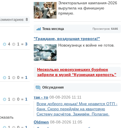
Электоральная кампания-2026
вырулила на финишную
прямую.
омментариев:
8
Тема месяца
Просмотров:
6446
"Граждане, воздушная тревога!"
4
1
=
3
Новокузнецк к войне не готов.
Несколько новокузнецких бурёнок
забрели в музей “Кузнецкая крепость”
1
0
=
1
Обсуждения
так - то
08-08-2026 11:11
1
0
=
1
Всем доброго денька! Мне нравится ОТП -
банк. Скоро перейдём на квантовую
Систему расчётов. Заживём. Полагаю.
оказать
Oldmen
08-08-2026 11:05
1
0
=
1