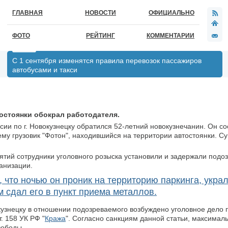
ГЛАВНАЯ
НОВОСТИ
ОФИЦИАЛЬНО
ФОТО
РЕЙТИНГ
КОММЕНТАРИИ
С 1 сентября изменятся правила перевозок пассажиров
автобусами и такси
остоянки обокрал работодателя.
сии по г. Новокузнецку обратился 52-летний новокузнечанин. Он со
му грузовик "Фотон", находившийся на территории автостоянки. 
тий сотрудники уголовного розыска установили и задержали подо
анизации.
 что ночью он проник на территорию паркинга, укра
м сдал его в пункт приема металлов.
узнецку в отношении подозреваемого возбуждено уголовное дело 
. 158 УК РФ "
Кража
". Согласно санкциям данной статьи, максимал
вободы.