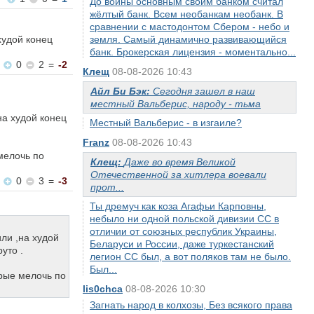
До войны основным своим банком считал
жёлтый банк. Всем необанкам необанк. В
сравнении с мастодонтом Сбером - небо и
худой конец
земля. Самый динамично развивающийся
банк. Брокерская лицензия - моментально...
0
2
=
-2
Клещ
08-08-2026 10:43
Айл Би Бэк:
Сегодня зашел в наш
местный Вальберис, народу - тьма
на худой конец
Местный Вальберис - в изгаиле?
Franz
08-08-2026 10:43
мелочь по
Клещ:
Даже во время Великой
Отечественной за хитлера воевали
0
3
=
-3
прот...
Ты дремуч как коза Агафьи Карповны,
небыло ни одной польской дивизии СС в
отличии от союзных республик Украины,
ли ,на худой
Беларуси и России, даже туркестанский
уто .
легион СС был, а вот поляков там не было.
Был...
орые мелочь по
lis0chca
08-08-2026 10:30
Загнать народ в колхозы, Без всякого права