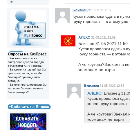
31
Близнец
31.05.2021 11:50
Кусок проволоки сдать в пунк
,руку горниста — к этому уже 
АЛЕКС
31.05.2021 12:09
Близнец 31.05.2021 11:50
Кусок проволоки сдать в п
,руку горниста — к этому у
Опросы на КузПресс
Как вы относитесь к
застройке центра города
А че крутова?Заехал на ве
объектами А. Н. Говора?
корманам не тырят!
За какую из партий вы бы
проголосовали, если бы
"выборы" проводились
сегодня?
За кого проголосовали бы
Близнец
31.05.2021 12:58
вы, если бы голосование
было сегодня?
АЛЕКС:
Близнец 31.0
...
Кусок проволоки сдать
конец ,руку горниста 
А че крутова?Заехал 
корманам не тырят!