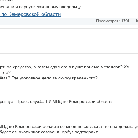
зъяли и вернули законному владельцу.
по Кемеровской области
Просмотров:
1791
|
К
тное средство, а затем сдал его в пункт приема металлов? Хм...
яете?
ёма? Где уголовное дело за скупку краденного?
крышует Пресс-служба ГУ МВД по Кемеровской области.
ВД по Кемеровской области со мной не согласна, то она должна д
будет означать знак согласия. Арбуз подтвердит.