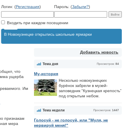
Логин: (
Регистрация
)
Пароль: (
Забыли?
)
Входить при каждом посещении
В Новокузнецке открылись школьные ярмарки
Добавить новость
Тема дня
Просмотров:
84
общил, что
Му-история
Сумма ущерба
Несколько новокузнецких
бурёнок забрели в музей-
зреваемого. Им
заповедник “Кузнецкая крепость”
под открытым небом.
л
Тема недели
Просмотров:
1447
по признакам
Голосуй - не голосуй, или "Муля, не
ьная мера
нервируй меня!"