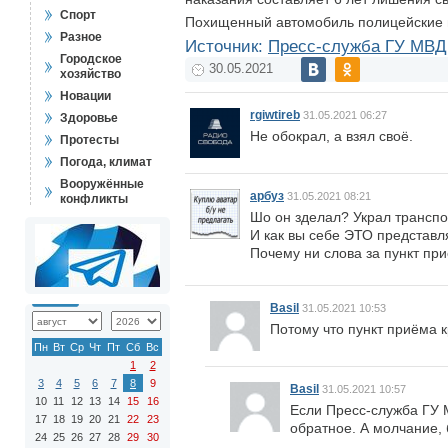
Спорт
Похищенный автомобиль полицейские и
Разное
Источник:
Пресс-служба ГУ МВД 
Городское
30.05.2021
хозяйство
Новации
rgiwtireb
31.05.2021 06:27
Здоровье
Не обокрал, а взял своё.
Протесты
Погода, климат
Вооружённые
арбуз
31.05.2021 08:21
конфликты
Шо он зделал? Украл транспор
И как вы себе ЭТО представл
Почему ни слова за пункт при
Basil
31.05.2021 10:53
Потому что пункт приёма 
Пн
Вт
Ср
Чт
Пт
Сб
Вс
1
2
3
4
5
6
7
8
9
Basil
31.05.2021 10:57
10
11
12
13
14
15
16
Если Пресс-служба ГУ М
17
18
19
20
21
22
23
обратное. А молчание, 
24
25
26
27
28
29
30