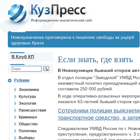
Новокузнечанка приговорена к лишению свободы за ущерб
здоровью брата
В Клуб КП
Если знать, где взять
В Новокузнецке бывший сторож авт
В отдел полиции "Заводской" УМВД Рос
Рубрики
неизвестный похитил принадлежащий е
составила 250 000 рублей.
Экономика
В ходе оперативно-розыскных мероприя
Культура
оказался 63-летний бывший сторож орг
Экология
Сотрудники полиции выяснили,
Происшествия
транспортное средство, а зате
Криминал
Общество
Следователем УМВД России по г. Новок
Политика
преступления, предусмотренного ч. 3 ст
Выборы
наказания составляет 6 лет лишения с