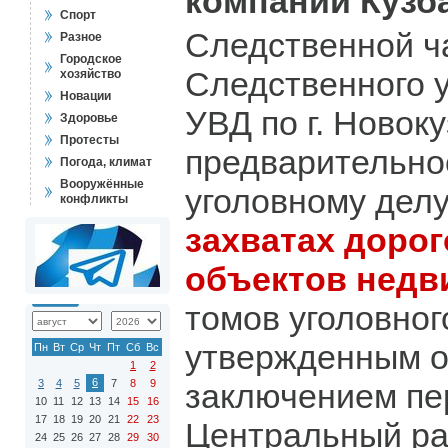
компаний Кузб
Спорт
Следственной ч
Разное
Городское
Следственного 
хозяйство
Новации
УВД по г. Новок
Здоровье
Протесты
предварительно
Погода, климат
Вооружённые
уголовному дел
конфликты
захватах доро
объектов недв
томов уголовног
утвержденным 
Пн
Вт
Ср
Чт
Пт
Сб
Вс
1
2
6
3
4
5
7
8
9
заключением пе
10
11
12
13
14
15
16
17
18
19
20
21
22
23
Центральный ра
24
25
26
27
28
29
30