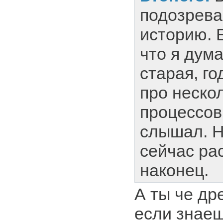
подозрева
историю. Е
что я дума
старая, го
про неско
процессов
слышал. Н
сейчас ра
наконец.
А ты че д
если знае