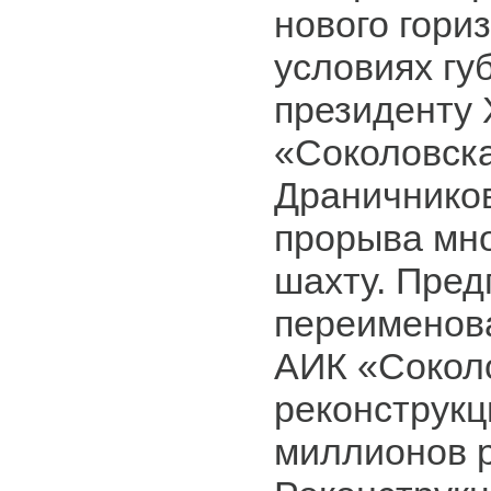
нового гориз
условиях гу
президенту 
«Соколовска
Драничников
прорыва мн
шахту. Пред
переименова
АИК «Сокол
реконструкц
миллионов р