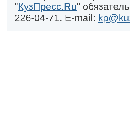
"
КузПресс.Ru
" обязатель
226-04-71. E-mail:
kp@kuz