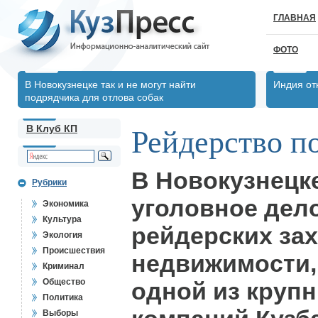
ГЛАВНАЯ
ФОТО
В Новокузнецке так и не могут найти
Индия от
подрядчика для отлова собак
В Клуб КП
Рейдерство п
В Новокузнецке
Рубрики
уголовное дел
Экономика
Культура
рейдерских за
Экология
Происшествия
недвижимости
Криминал
Общество
одной из круп
Политика
Выборы