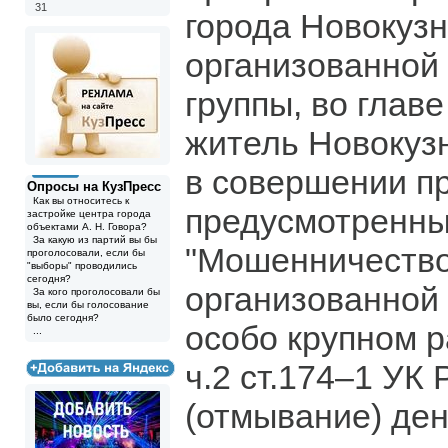
31
города Новокуз
организованной
группы, во главе
житель Новокуз
в совершении п
Опросы на КузПресс
Как вы относитесь к
предусмотренных
застройке центра города
объектами А. Н. Говора?
За какую из партий вы бы
"Мошенничество
проголосовали, если бы
"выборы" проводились
сегодня?
организованной 
За кого проголосовали бы
вы, если бы голосование
было сегодня?
особо крупном ра
...
ч.2 ст.174–1 УК
(отмывание) де