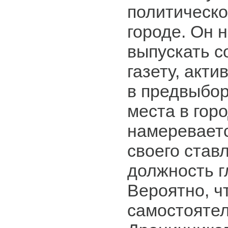
политическо
городе. Он 
выпускать с
газету, акт
в предвыбор
места в гор
намереваетс
своего став
должность г
Вероятно, ч
самостояте