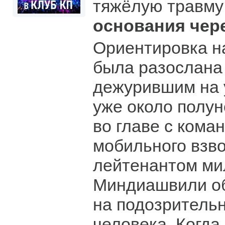
тяжёлую травму
основания чер
Ориентировка н
была разослана
дежурившим на 
уже около полу
во главе с кома
мобильного взв
лейтенантом ми
Миндиашвили о
на подозрительн
человека. Когда