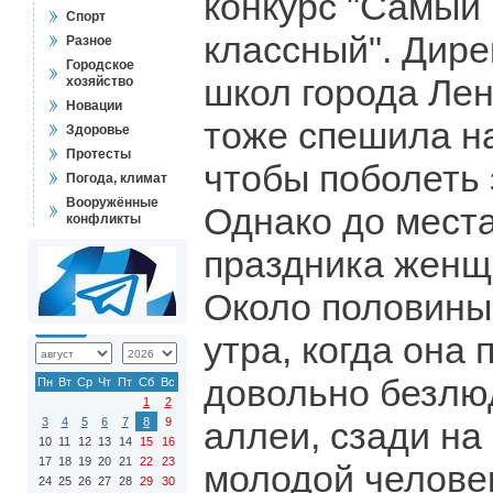
конкурс "Самый
Спорт
классный". Дире
Разное
Городское
школ города Лен
хозяйство
Новации
тоже спешила на
Здоровье
Протесты
чтобы поболеть 
Погода, климат
Вооружённые
Однако до мест
конфликты
праздника женщ
Около половины
утра, когда она
довольно безлю
Пн
Вт
Ср
Чт
Пт
Сб
Вс
1
2
3
4
5
6
7
8
9
аллеи, сзади на
10
11
12
13
14
15
16
17
18
19
20
21
22
23
молодой человек
24
25
26
27
28
29
30