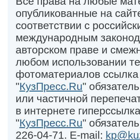
Все права на любые мат
опубликованные на сайт
соответствии с российск
международным законод
авторском праве и смеж
любом использовании те
фотоматериалов ссылка
"
КузПресс.Ru
" обязател
или частичной перепеча
в интернете гиперссылка
"
КузПресс.Ru
" обязатель
226-04-71. E-mail:
kp@kuz