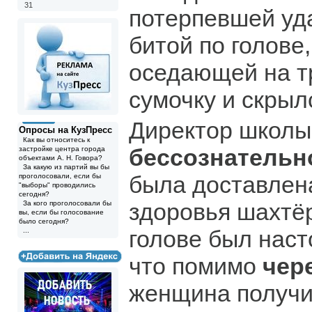
31
потерпевшей уд
битой по голове,
оседающей на т
сумочку и скрыл
Директор школ
Опросы на КузПресс
Как вы относитесь к
бессознательн
застройке центра города
объектами А. Н. Говора?
За какую из партий вы бы
была доставлен
проголосовали, если бы
"выборы" проводились
сегодня?
здоровья шахтёр
За кого проголосовали бы
вы, если бы голосование
было сегодня?
голове был наст
...
что помимо
чер
женщина получи