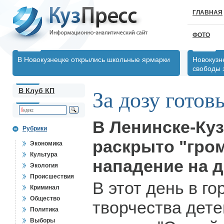
ГЛАВНАЯ
ФОТО
В Новокузнецке открылись школьные ярмарки
Новокузн
свободы 
В Клуб КП
За дозу готов
В Ленинске-Ку
Рубрики
раскрыто "гро
Экономика
Культура
нападение на 
Экология
Происшествия
В этот день в г
Криминал
Общество
творчества дет
Политика
Выборы