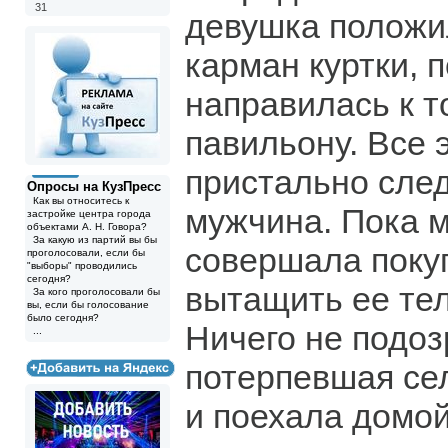
31
девушка положи
карман куртки, 
направилась к т
павильону. Все 
пристально сле
Опросы на КузПресс
Как вы относитесь к
мужчина. Пока 
застройке центра города
объектами А. Н. Говора?
За какую из партий вы бы
совершала покуп
проголосовали, если бы
"выборы" проводились
сегодня?
вытащить ее тел
За кого проголосовали бы
вы, если бы голосование
было сегодня?
Ничего не подоз
...
потерпевшая сел
и поехала домой