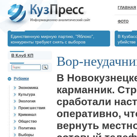
ГЛАВНАЯ
ФОТО
Единственную мирную партию, "Яблоко",
В Кузбас
конкуренты требуют снять с выборов
убийстве
В Клуб КП
Вор-неудачни
В Новокузнецке
Рубрики
карманник. Ст
Экономика
Культура
сработали нас
Экология
Происшествия
оперативно, ч
Криминал
Общество
вернуть местн
Политика
Выборы