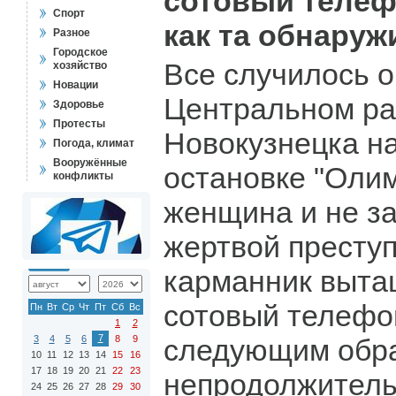
сотовый телефо
Спорт
как та обнаруж
Разное
Городское
Все случилось о
хозяйство
Новации
Центральном р
Здоровье
Протесты
Новокузнецка н
Погода, климат
Вооружённые
остановке "Олим
конфликты
женщина и не за
жертвой преступ
карманник выта
сотовый телефо
Пн
Вт
Ср
Чт
Пт
Сб
Вс
1
2
7
3
4
5
6
8
9
следующим обра
10
11
12
13
14
15
16
17
18
19
20
21
22
23
непродолжитель
24
25
26
27
28
29
30