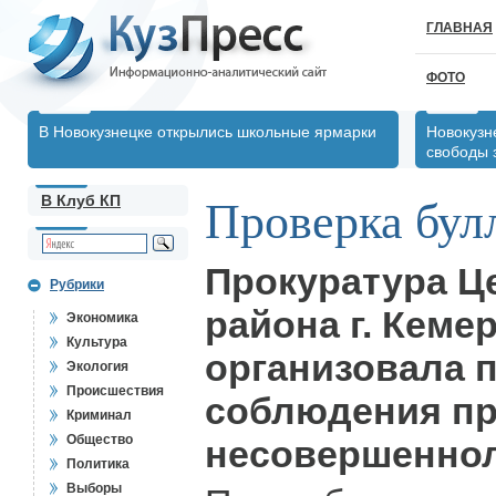
ГЛАВНАЯ
ФОТО
В Новокузнецке открылись школьные ярмарки
Новокузн
свободы 
В Клуб КП
Проверка бул
Прокуратура Ц
Рубрики
района г. Кеме
Экономика
Культура
организовала 
Экология
Происшествия
соблюдения п
Криминал
Общество
несовершеннол
Политика
Выборы