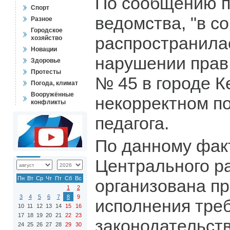
По сообщению п
Спорт
ведомства, "в с
Разное
Городское
распространила
хозяйство
Новации
нарушении прав
Здоровье
Протесты
№ 45 в городе К
Погода, климат
Вооружённые
некорректном п
конфликты
педагога.
По данному фак
Центрального ра
Пн
Вт
Ср
Чт
Пт
Сб
Вс
организована п
1
2
3
4
5
6
7
8
9
исполнения тре
10
11
12
13
14
15
16
17
18
19
20
21
22
23
законодательств
24
25
26
27
28
29
30