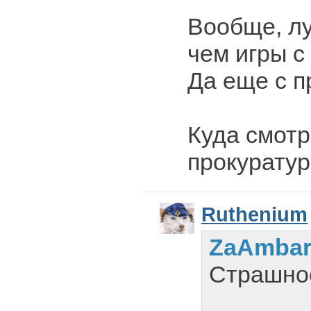
Вообще, лу
чем игры с
Да еще с п
Куда смотр
прокуратур
Ruthenium
ZaAmba
Страшно