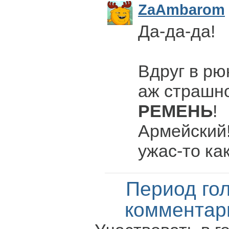
ZaAmbarom
Да-да-да!
Вдруг в рюк
аж страшно
РЕМЕНЬ
!
Армейский!
ужас-то ка
Период го
комментар