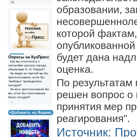
31
образовании, з
несовершенноле
которой фактам
опубликованной
будет дана над
Опросы на КузПресс
Как вы относитесь к
оценка.
застройке центра города
объектами А. Н. Говора?
За какую из партий вы бы
проголосовали, если бы
По результатам 
"выборы" проводились
сегодня?
За кого проголосовали бы
решен вопрос о
вы, если бы голосование
было сегодня?
...
принятия мер пр
реагирования".
Источник:
Про