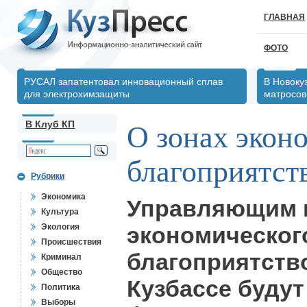
ГЛАВНАЯ
ФОТО
РУСАЛ запатентовал инновационный сплав
В Новоку
для электрохимзащиты
матросов
В Клуб КП
О зонах экон
благоприятст
Рубрики
Экономика
Управляющим 
Культура
Экология
экономическог
Происшествия
благоприятств
Криминал
Общество
Кузбассе буду
Политика
Выборы