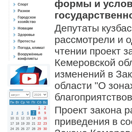
формы и усло
Спорт
Разное
государственн
Городское
хозяйство
Депутаты кузбас
Новации
Здоровье
рассмотрели и 
Протесты
чтении проект з
Погода, климат
Вооружённые
конфликты
Кемеровской об
изменений в За
области "О зона
благоприятствов
Пн
Вт
Ср
Чт
Пт
Сб
Вс
Проект закона р
1
2
7
3
4
5
6
8
9
приведения в со
10
11
12
13
14
15
16
17
18
19
20
21
22
23
24
25
26
27
28
29
30