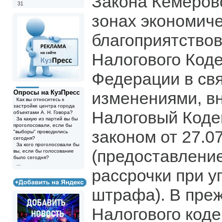
Закона Кемеров
31
зонах экономиче
благоприятство
Налогового Код
Федерации в свя
Опросы на КузПресс
изменениями, в
Как вы относитесь к
застройке центра города
Налоговый Коде
объектами А. Н. Говора?
За какую из партий вы бы
проголосовали, если бы
законом от 27.0
"выборы" проводились
сегодня?
За кого проголосовали бы
(предоставление
вы, если бы голосование
было сегодня?
...
рассрочки при у
штрафа). В пре
Налогового коде