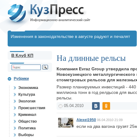
Изменения в законодательстве в августе радуют и печалят
В Клуб КП
На длинные рельсы
Компания Evraz Group утвердила пр
Новокузнецкого металлургического 
Рубрики
стометровых рельсов для железных
Размер планируемых инвестиций - 440
Экономика
миллиона тонн в год релдьсов для высо
Культура
рельсы.
Экология
05.04.2010
Происшествия
Криминал
Alexei1950
06.04.2010 21:09
Общество
если на два вагона грузят 2
Политика
Выборы