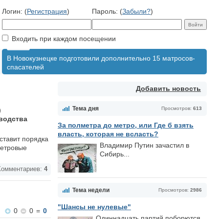
Логин: (
Регистрация
)
Пароль: (
Забыли?
)
Входить при каждом посещении
В Новокузнецке подготовили дополнительно 15 матросов-
спасателей
Добавить новость
Тема дня
Просмотров:
613
)
зводства
За полметра до метро, или Где б взять
власть, которая не всласть?
ставит порядка
Владимир Путин зачастил в
метровые
Сибирь...
омментариев:
4
Тема недели
Просмотров:
2986
"Шансы не нулевые"
0
0
=
0
Одиннадцать партий поборются