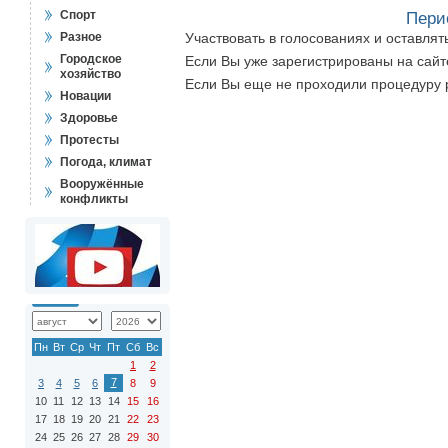
Спорт
Пери
Разное
Участвовать в голосованиях и оставля
Городское
Если Вы уже зарегистрированы на сай
хозяйство
Если Вы еще не проходили процедуру 
Новации
Здоровье
Протесты
Погода, климат
Вооружённые
конфликты
Пн
Вт
Ср
Чт
Пт
Сб
Вс
1
2
7
3
4
5
6
8
9
10
11
12
13
14
15
16
17
18
19
20
21
22
23
24
25
26
27
28
29
30