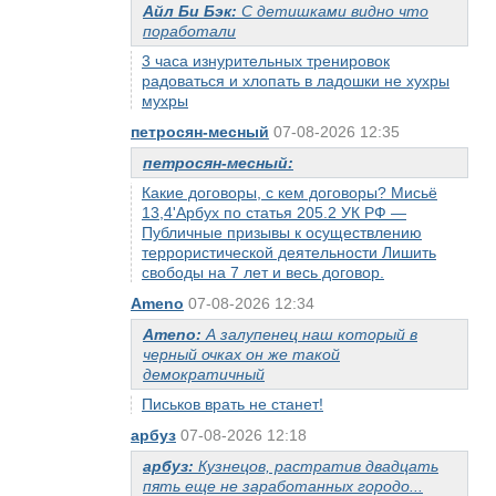
Айл Би Бэк:
С детишками видно что
поработали
3 часа изнурительных тренировок
радоваться и хлопать в ладошки не хухры
мухры
петросян-месный
07-08-2026 12:35
петросян-месный:
Какие договоры, с кем договоры? Мисьё
13,4'Арбух по статья 205.2 УК РФ —
Публичные призывы к осуществлению
террористической деятельности Лишить
свободы на 7 лет и весь договор.
Ameno
07-08-2026 12:34
Ameno:
А залупенец наш который в
черный очках он же такой
демократичный
Письков врать не станет!
арбуз
07-08-2026 12:18
арбуз:
Кузнецов, растратив двадцать
пять еще не заработанных городо...