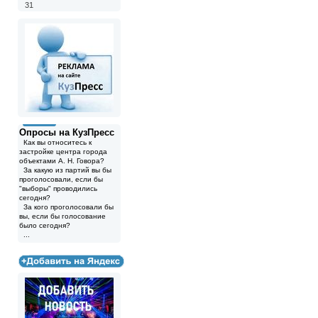
31
Опросы на КузПресс
Как вы относитесь к
застройке центра города
объектами А. Н. Говора?
За какую из партий вы бы
проголосовали, если бы
"выборы" проводились
сегодня?
За кого проголосовали бы
вы, если бы голосование
было сегодня?
...