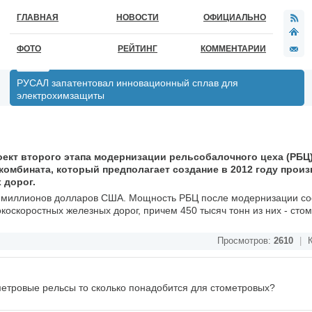
ГЛАВНАЯ
НОВОСТИ
ОФИЦИАЛЬНО
ФОТО
РЕЙТИНГ
КОММЕНТАРИИ
РУСАЛ запатентовал инновационный сплав для
электрохимзащиты
оект второго этапа модернизации рельсобалочного цеха (РБЦ
комбината, который предполагает создание в 2012 году прои
 дорог.
 миллионов долларов США. Мощность РБЦ после модернизации со
коскоростных железных дорог, причем 450 тысяч тонн из них - сто
Просмотров:
2610
|
К
5метровые рельсы то сколько понадобится для стометровых?