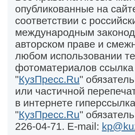
опубликованные на сайт
соответствии с российск
международным законод
авторском праве и смеж
любом использовании те
фотоматериалов ссылка
"
КузПресс.Ru
" обязател
или частичной перепеча
в интернете гиперссылка
"
КузПресс.Ru
" обязатель
226-04-71. E-mail:
kp@kuz