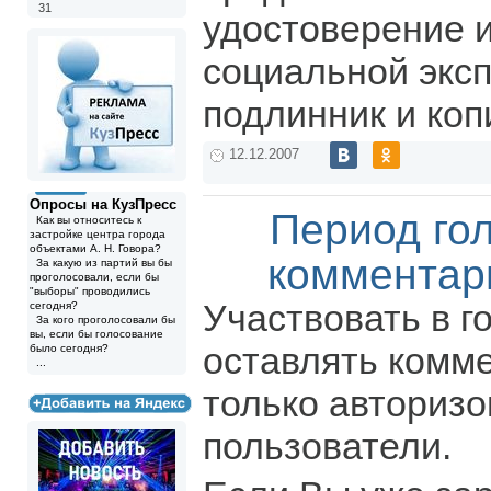
31
удостоверение и
социальной эксп
подлинник и коп
12.12.2007
Опросы на КузПресс
Период го
Как вы относитесь к
застройке центра города
объектами А. Н. Говора?
комментар
За какую из партий вы бы
проголосовали, если бы
"выборы" проводились
Участвовать в г
сегодня?
За кого проголосовали бы
вы, если бы голосование
оставлять комм
было сегодня?
...
только авториз
пользователи.