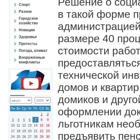
Решение о соци
Спорт
в такой форме п
Разное
Городское
администрацией
хозяйство
Новации
размере 40 проц
Здоровье
Протесты
стоимости работ
Погода, климат
Вооружённые
предоставлятьс
конфликты
технической ин
домов и квартир
домиков и друго
оформлении до
Пн
Вт
Ср
Чт
Пт
Сб
Вс
1
2
7
3
4
5
6
8
9
льготникам нео
10
11
12
13
14
15
16
17
18
19
20
21
22
23
предъявить пен
24
25
26
27
28
29
30