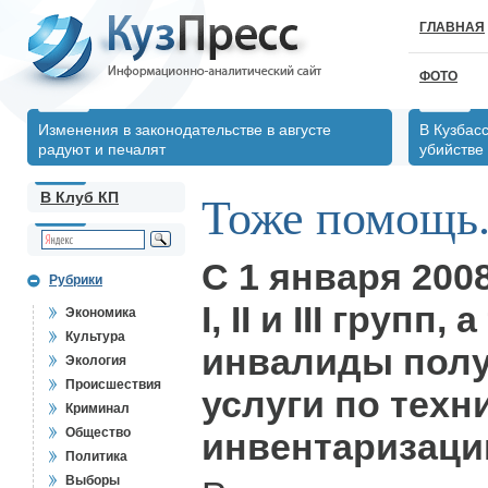
ГЛАВНАЯ
ФОТО
Изменения в законодательстве в августе
В Кузбас
радуют и печалят
убийстве
В Клуб КП
Тоже помощь.
C 1 января 200
Рубрики
I, II и III групп,
Экономика
Культура
инвалиды полу
Экология
Происшествия
услуги по техн
Криминал
Общество
инвентаризаци
Политика
Выборы