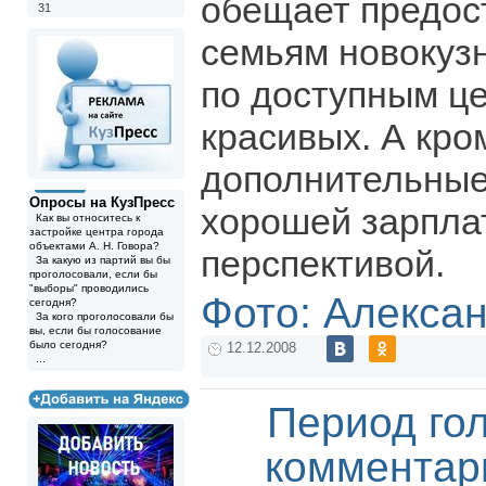
обещает предос
31
семьям новокузн
по доступным це
красивых. А кром
дополнительные
Опросы на КузПресс
хорошей зарпла
Как вы относитесь к
застройке центра города
объектами А. Н. Говора?
перспективой.
За какую из партий вы бы
проголосовали, если бы
"выборы" проводились
Фото: Алекса
сегодня?
За кого проголосовали бы
вы, если бы голосование
было сегодня?
12.12.2008
...
Период го
комментар