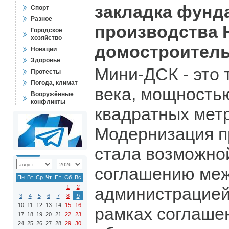
закладка фунд
Спорт
Разное
производства 
Городское
хозяйство
домостроитель
Новации
Здоровье
Мини-ДСК - это 
Протесты
Погода, климат
века, мощность
Вооружённые
конфликты
квадратных метр
Модернизация п
стала возможно
соглашению ме
Пн
Вт
Ср
Чт
Пт
Сб
Вс
1
2
администрацией
3
4
5
6
7
8
9
10
11
12
13
14
15
16
рамках соглаше
17
18
19
20
21
22
23
24
25
26
27
28
29
30