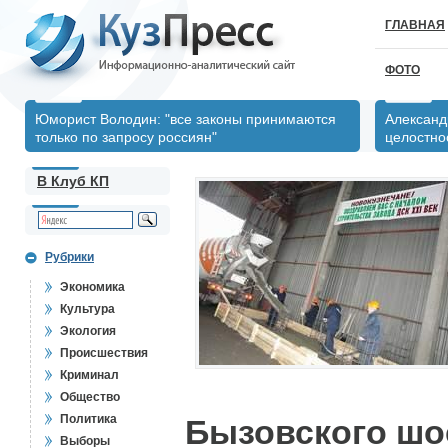
ГЛАВНАЯ
ФОТО
Юморист Володин: "все законы принимаются
Александ
только по запросу россиян"
целостно
В Клуб КП
Рубрики
Экономика
Культура
Экология
Происшествия
Криминал
Общество
Политика
Бызовского шо
Выборы