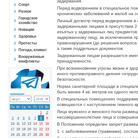
задержания.
Спорт
Перед водворением в специальное пом
Разное
хронических заболеваний и жалоб на с
Городское
Личный досмотр перед водворением в 
хозяйство
задержанными лицами в присутствии 2 
Новации
изъятых у задержанных лиц предметов 
Здоровье
задержанному лицу, за исключением 
правонарушения (до решения вопроса п
Протесты
а также поддельных документов.
Погода, климат
Задержанным лицам разрешается иметь 
Вооружённые
принадлежности.
конфликты
При возникновении угрозы жизни и здо
иного противоправного деяния сотруд
безопасности.
Норма санитарной площади в специал
быть менее 4 кв. метров на одного чел
В специальных помещениях поддержив
освещаются с наступлением темного вр
Пн
Вт
Ср
Чт
Пт
Сб
Вс
Лица мужского и женского пола разме
1
2
несовершеннолетние лица и совершен
3
4
5
6
7
8
9
10
11
12
13
14
15
16
В Положении определен запрет разме
17
18
19
20
21
22
23
1. с заболеваниями (травмами), состоя
24
25
26
27
28
29
30