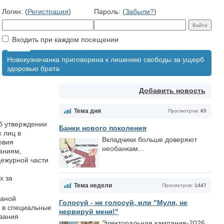
Логин: (
Регистрация
)
Пароль: (
Забыли?
)
Входить при каждом посещении
Новокузнечанка приговорена к лишению свободы за ущерб
здоровью брата
Добавить новость
Тема дня
Просмотров:
65
Об утверждении
Банки нового поколения
 лиц в
Вкладчики больше доверяют
овия
необанкам...
аниям,
дежурной части
х за
Тема недели
Просмотров:
1447
раной
Голосуй - не голосуй, или "Муля, не
ц в специальные
нервируй меня!"
вания
Электоральная кампания-2026