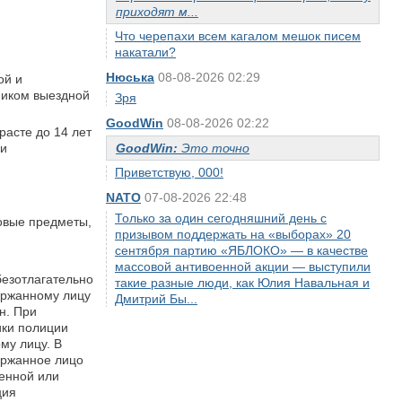
приходят м...
Что черепахи всем кагалом мешок писем
накатали?
Нюська
08-08-2026 02:29
ой и
ником выездной
Зря
GoodWin
08-08-2026 02:22
асте до 14 лет
ри
GoodWin:
Это точно
Приветствую, 000!
NATO
07-08-2026 22:48
Только за один сегодняшний день с
овые предметы,
призывом поддержать на «выборах» 20
сентября партию «ЯБЛОКО» — в качестве
массовой антивоенной акции — выступили
езотлагательно
такие разные люди, как Юлия Навальная и
ержанному лицу
Дмитрий Бы...
н. При
ики полиции
му лицу. В
ержанное лицо
венной или
ция