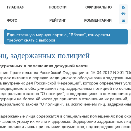
ГЛАВНАЯ
НОВОСТИ
ОФИЦИАЛЬНО
ФОТО
РЕЙТИНГ
КОММЕНТАРИИ
Единственную мирную партию, "Яблоко", конкуренты
требуют снять с выборов
иц, задержанных полицией
держанных в помещениях дежурной части
ление Правительства Российской Федерации от 16.04.2012 N 301 "
ормах питания и порядке медицинского обслуживания задержанных
а внутренних дел Российской Федерации", которое определяет усл
 медицинского обслуживания лиц, задержанных полицией по основ
Федерального закона "О полиции", и содержащихся в помещениях 
дерации не более 48 часов до принятия в отношении их решений,
едерального закона "О полиции", за исключением лиц, задержанны
задержанные лица содержатся в специальных помещениях под ох
ючающих угрозу их жизни и здоровью. Водворение задержанных ли
ами полиции лишь при наличии документов, подтверждающих осно