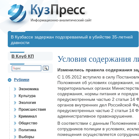
В Кузбассе задержан подозреваемый в убийстве 35-летней
давности
В Клуб КП
Условия содержания л
Изменились правила содержания за
С 1.05.2012 вступило в силу Постанов
Рубрики
Положения об условиях содержания, н
территориальных органах Министерств
Экономика
содержания, нормы питания и порядок
Культура
предусмотренным частью 2 статьи 14 
Экология
органов внутренних дел Российской Фе
Происшествия
предусмотренных частью 2 статьи 14 Ф
административное правонарушение.
Криминал
В соответствии с данным Положением 
Общество
сотрудников полиции в условиях, искл
Политика
помещения осуществляется сотрудник
Выборы