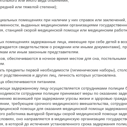
огольного или иного вида опьянения;
редней или тяжелой степени);
циальных помещениях при наличии у них справок или заключений,
еменности, выданных медицинскими организациями государственн
я, станцией скорой медицинской помощи или медицинским работ
х помещениях задержанные лица, имеющие при себе детей в возр
верждается свидетельством о рождении или иными документами), п
икам или иным законным представителям.
сов, обеспечиваются в ночное время местом для сна, постельными
ем.
ть предметы первой необходимости (гигиенические наборы), стол
т родственников и других лиц, личность которых установлена.
ица обеспечиваются питанием.
мощи задержанному лицу осуществляется сотрудниками полиции б
бходимости сотрудники полиции принимают меры по оказанию зад
нению возникшей при задержании угрозы жизни и здоровью гражда
оянии, требующем срочного медицинского вмешательства, сотрудн
дицинской помощи для оказания медицинской помощи задержанно
ого работника выездной бригады скорой медицинской помощи зад
словиях, оно направляется в медицинскую организацию государст
, в которой до истечения установленного срока задержания поли