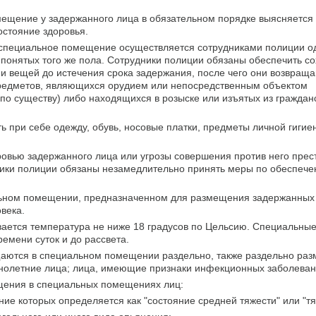
ещение у задержанного лица в обязательном порядке выясняется 
остояние здоровья.
специальное помещение осуществляется сотрудниками полиции од
понятых того же пола. Сотрудники полиции обязаны обеспечить с
и вещей до истечения срока задержания, после чего они возвращ
предметов, являющихся орудием или непосредственным объектом
о существу) либо находящихся в розыске или изъятых из гражданс
при себе одежду, обувь, носовые платки, предметы личной гигие
ровью задержанного лица или угрозы совершения против него прес
ники полиции обязаны незамедлительно принять меры по обеспече
ьном помещении, предназначенном для размещения задержанных 
овека.
ается температура не ниже 18 градусов по Цельсию. Специальны
емени суток и до рассвета.
щаются в специальном помещении раздельно, также раздельно ра
нолетние лица; лица, имеющие признаки инфекционных заболеван
щения в специальных помещениях лиц:
ние которых определяется как "состояние средней тяжести" или "т