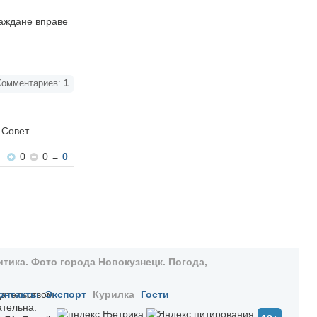
аждане вправе
омментариев:
1
 Совет
0
0
=
0
тика. Фото города Новокузнецк. Погода,
дательством
онтакты
Экспорт
Курилка
Гости
ательна.