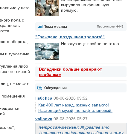
вырулила на финишную
наличие у него
прямую.
ного пола с
охранность
Тема месяца
Просмотров:
6442
аются
"Граждане, воздушная тревога!"
кого оборота,
Новокузнецк к войне не готов.
ны и туалетные
тупления либо
Вкладчики больше доверяют
нию его личной
необанкам
лиц, не может
Обсуждения
е помещения
lis0chca
08-08-2026 09:52
Как 400 лет назад, жизнью запахло!
змещаются
Настоящий музэй, не нафталиновый.
ий.
valicova
08-08-2026 05:27
петросян-месный:
Журавлев это
яжелое";
Терешкова предстоящих выборов ,к нему