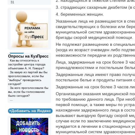
2. находящихся в тяжелой степени алк
31
3. страдающих сахарным диабетом (в с
4. беременных женщин.
Указанные лица не размещаются в спе
свидетельствующих о болезни или бер
муниципальной систем здравоохранени
бригады скорой медицинской помощи.
Не подлежат размещению в специальны
(когда их возраст очевиден либо подт
невозможности передачи их родственн
Опросы на КузПресс
Как вы относитесь к
Лица, задержанные на срок более 3 ча
застройке центра города
принадлежностями и постельным бель
объектами А. Н. Говора?
За какую из партий вы бы
Задержанные лица имеют право получа
проголосовали, если бы
постельное белье и продукты питания о
"выборы" проводились
сегодня?
Задержанные на срок более 3 часов л
За кого проголосовали бы
вы, если бы голосование
Организация оказания медицинской по
было сегодня?
по требованию данного лица. При нео
...
первой помощи, а также меры по устра
нахождении задержанного лица в сост
вызывают выездную бригаду скорой ме
случае если по заключению медицинск
нуждается в лечении в стационарных у
муниципальной систем здравоохранения