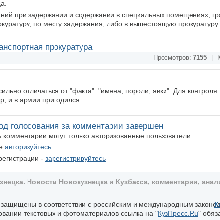
а.
аний при задержании и содержании в специальных помещениях, гр
окуратуру, по месту задержания, либо в вышестоящую прокуратуру.
анспортная прокуратура
Просмотров:
7155
|
К
ильно отличаться от "факта". "имена, пороли, явки". Для контроля.
р, и в армии пригодился.
од голосования за комментарии завершен
ть комментарии могут только авторизованные пользователи.
те
авторизуйтесь
.
регистрации -
зарегистрируйтесь
ецка. Новости Новокузнецка и Кузбасса, комментарии, анали
, защищены в соответствии с российским и международным законо
К
овании текстовых и фотоматериалов ссылка на "
КузПресс.Ru
" обяз