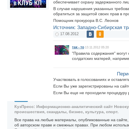
обеспечивает охрану задержанного лиц
В случае нарушения указанных требов
обратиться за защитой своих прав в пр
Помощник прокурора В.С. Леонов
Источник: Западно-Сибирская тр
17.08.2012
так - то
13.11.2012 05:20
"Правила содержания" могут с
солдатских матерей, наприме
Пери
Участвовать в голосованиях и оставля
Если Вы уже зарегистрированы на сай
Если Вы еще не проходили процедуру 
КузПресс: Информационно-аналитический сайт Новокузн
происшествия, скандалы, бизнес, культура, спорт.
Все права на любые материалы, опубликованные на сайте
об авторском праве и смежных правах. При любом использ