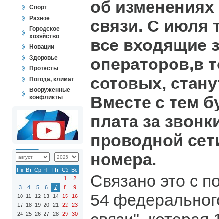
об изменениях 
Спорт
Разное
связи. С июля 
Городское
хозяйство
все входящие з
Новации
Здоровье
операторов,в т
Протесты
сотовых, стан
Погода, климат
Вооружённые
Вместе с тем б
конфликты
плата за звонк
проводной сет
номера.
Пн
Вт
Ср
Чт
Пт
Сб
Вс
Связано это с п
1
2
7
3
4
5
6
8
9
54 федеральног
10
11
12
13
14
15
16
17
18
19
20
21
22
23
24
25
26
27
28
29
30