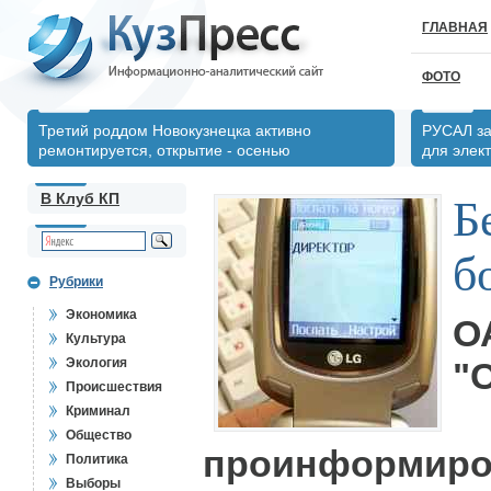
ГЛАВНАЯ
ФОТО
Третий роддом Новокузнецка активно
РУСАЛ за
ремонтируется, открытие - осенью
для элек
В Клуб КП
Б
б
Рубрики
Экономика
О
Культура
Экология
"
Происшествия
Криминал
Общество
проинформиро
Политика
Выборы