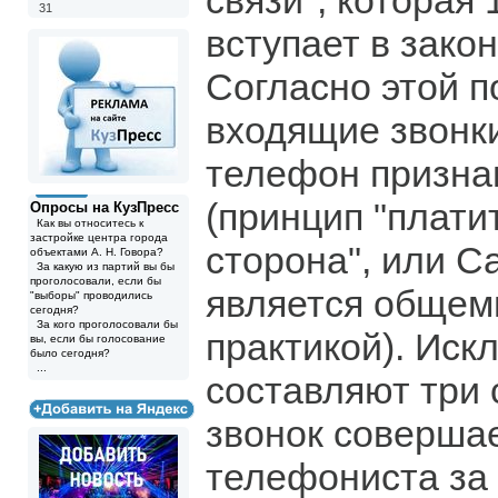
связи", которая 
31
вступает в зако
Согласно этой п
входящие звонк
телефон призна
(принцип "плати
Опросы на КузПресс
Как вы относитесь к
застройке центра города
сторона", или Ca
объектами А. Н. Говора?
За какую из партий вы бы
проголосовали, если бы
является общем
"выборы" проводились
сегодня?
За кого проголосовали бы
практикой). Иск
вы, если бы голосование
было сегодня?
...
составляют три 
звонок соверша
телефониста за