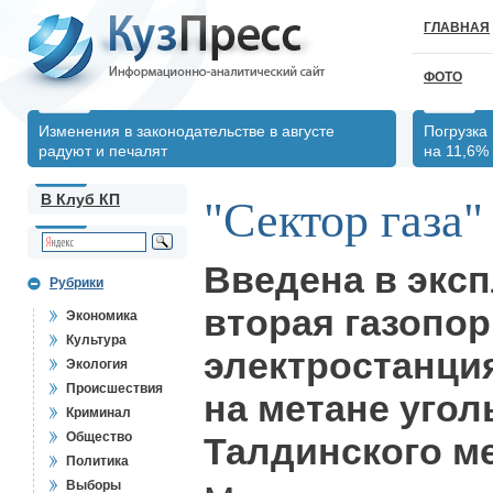
ГЛАВНАЯ
ФОТО
Изменения в законодательстве в августе
Погрузка
радуют и печалят
на 11,6%
В Клуб КП
"Сектор газа"
Введена в экс
Рубрики
вторая газопо
Экономика
Культура
электростанци
Экология
Происшествия
на метане уго
Криминал
Общество
Талдинского м
Политика
Выборы