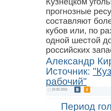
Кузнецком угол
прогнозные рес
составляют бол
кубов или, по р
одной шестой до
российских запас
Александр Ки
Источник:
"Ку
рабочий"
23.02.2011
Период го