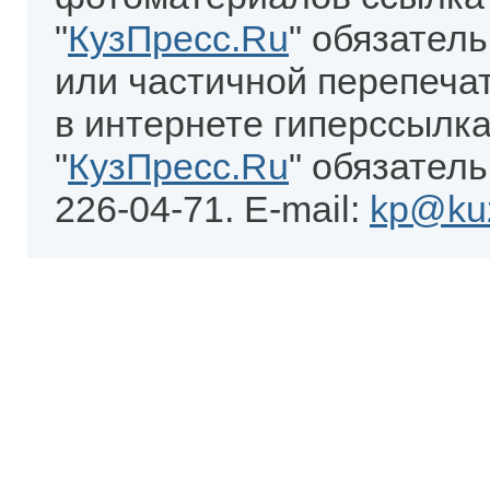
"
КузПресс.Ru
" обязател
или частичной перепеча
в интернете гиперссылка
"
КузПресс.Ru
" обязатель
226-04-71. E-mail:
kp@kuz