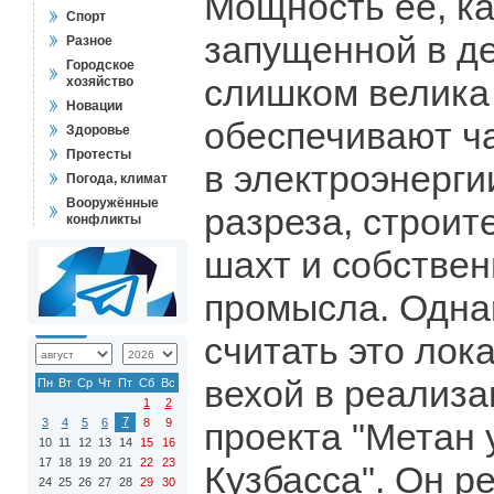
Мощность ее, ка
Спорт
запущенной в де
Разное
Городское
слишком велика 
хозяйство
Новации
обеспечивают ч
Здоровье
Протесты
в электроэнерги
Погода, климат
Вооружённые
разреза, строит
конфликты
шахт и собствен
промысла. Одна
считать это лок
вехой в реализ
Пн
Вт
Ср
Чт
Пт
Сб
Вс
1
2
7
3
4
5
6
8
9
проекта "Метан 
10
11
12
13
14
15
16
17
18
19
20
21
22
23
Кузбасса". Он р
24
25
26
27
28
29
30