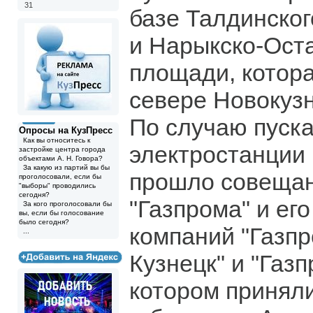
31
базе Талдинско
и Нарыкско-Ост
площади, котор
севере Новокузн
По случаю пуска
Опросы на КузПресс
Как вы относитесь к
электростанции 
застройке центра города
объектами А. Н. Говора?
За какую из партий вы бы
прошло совещан
проголосовали, если бы
"выборы" проводились
сегодня?
"Газпрома" и ег
За кого проголосовали бы
вы, если бы голосование
было сегодня?
компаний "Газп
...
Кузнецк" и "Газп
котором принял