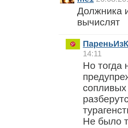
Должника и
вычислят
ПареньИз
14:11
Но тогда 
предупреж
сопливых 
разберутс
турагенст
Не было т