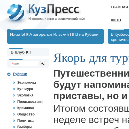
ГЛАВНАЯ
ФОТО
Из-за БПЛА загорелся Ильский НПЗ на Кубани
В Кузбас
хрониче
В Клуб КП
Якорь для ту
Путешественни
Рубрики
будут напомина
Экономика
Культура
приставы, но и
Экология
Происшествия
Итогом состояв
Криминал
Общество
неделе встреч 
Политика
Выборы