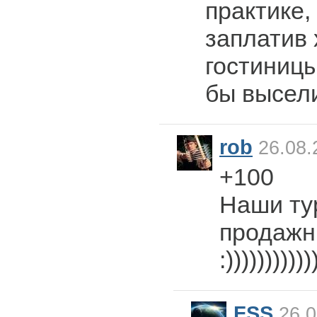
практике,
заплатив 
гостиницы
бы высел
rob
26.08.
+100
Наши ту
продажн
:)))))))))))
FSS
26.0