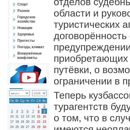
отделов судебн
Спорт
области и руков
Разное
Городское
туристических а
хозяйство
Новации
договорённость
Здоровье
Протесты
предупреждении
Погода, климат
Вооружённые
приобретающих 
конфликты
путёвки, о возм
ограничении в п
Теперь кузбассо
Пн
Вт
Ср
Чт
Пт
Сб
Вс
турагентств буд
1
2
3
4
5
6
7
8
9
о том, что в слу
10
11
12
13
14
15
16
17
18
19
20
21
22
23
имеются неопла
24
25
26
27
28
29
30