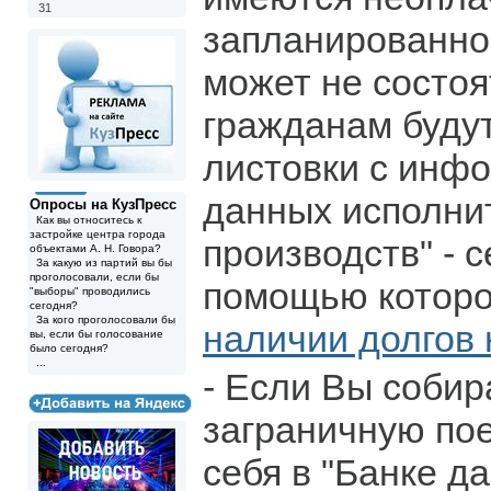
31
запланированно
может не состоя
гражданам буду
листовки с инфо
данных исполни
Опросы на КузПресс
Как вы относитесь к
застройке центра города
производств" - с
объектами А. Н. Говора?
За какую из партий вы бы
проголосовали, если бы
помощью котор
"выборы" проводились
сегодня?
За кого проголосовали бы
наличии долгов
вы, если бы голосование
было сегодня?
...
- Если Вы собир
заграничную по
себя в "Банке д