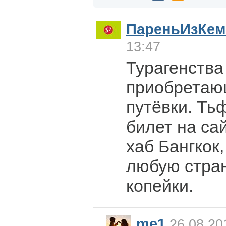
ПареньИзКем
13:47
Турагенства
приобретаю
путёвки. Ть
билет на са
хаб Бангкок,
любую стран
копейки.
me1
26.08.20