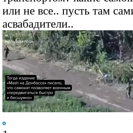
или не все.. пусть там са
асвабадители..