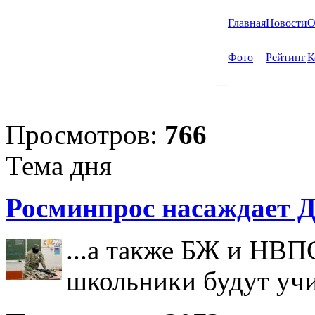
Главная
Новости
О
Фото
Рейтинг
К
Просмотров:
766
Тема дня
Росминпрос насаждает Д
...а также БЖ и НВП
школьники будут учи