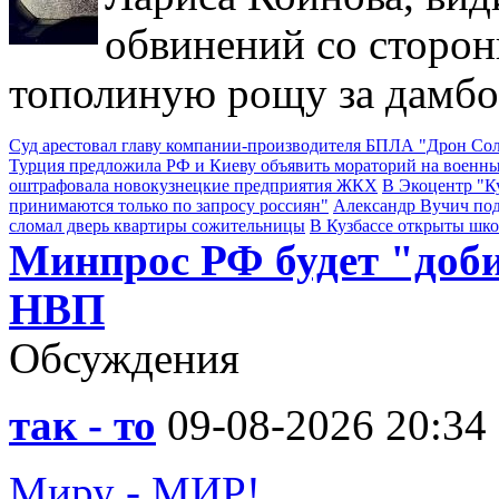
обвинений со сторон
тополиную рощу за дамбо
Суд арестовал главу компании-производителя БПЛА "Дрон С
Турция предложила РФ и Киеву объявить мораторий на военны
оштрафовала новокузнецкие предприятия ЖКХ
В Экоцентр "К
принимаются только по запросу россиян"
Александр Вучич по
сломал дверь квартиры сожительницы
В Кузбассе открыты шк
Минпрос РФ будет "доб
НВП
Обсуждения
так - то
09-08-2026 20:34
Миру - МИР!