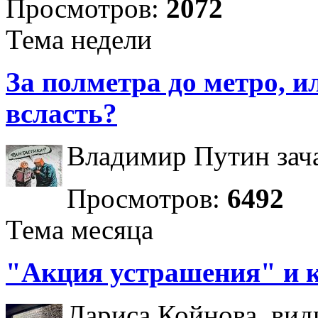
Просмотров:
2072
Тема недели
За полметра до метро, ил
всласть?
Владимир Путин зача
Просмотров:
6492
Тема месяца
"Акция устрашения" и 
Лариса Койнова, вид