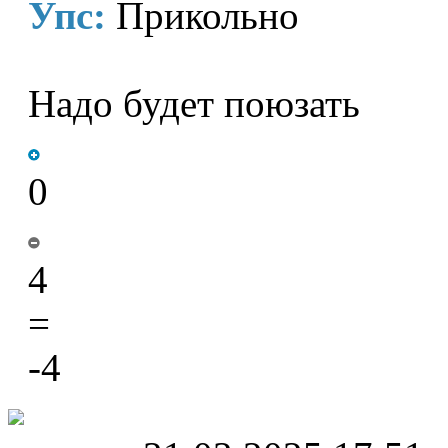
Упс:
Прикольно
Надо будет поюзать
0
4
=
-4