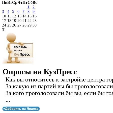
Пн
Вт
Ср
Чт
Пт
Сб
Вс
1
2
3
4
5
6
7
8
9
10
11
12
13
14
15
16
17
18
19
20
21
22
23
24
25
26
27
28
29
30
31
Опросы на КузПресс
Как вы относитесь к застройке центра го
За какую из партий вы бы проголосовали
За кого проголосовали бы вы, если бы го
...