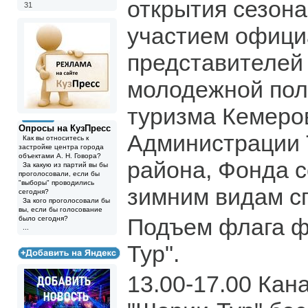
открытия сезона
31
участием офиц
представителей
молодежной поли
туризма Кемеров
Опросы на КузПресс
Администрации 
Как вы относитесь к
застройке центра города
объектами А. Н. Говора?
района, Фонда 
За какую из партий вы бы
проголосовали, если бы
"выборы" проводились
зимним видам с
сегодня?
За кого проголосовали бы
вы, если бы голосование
Подъем флага 
было сегодня?
...
Тур".
13.00-17.00 Кан