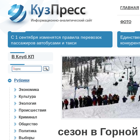
ГЛАВНАЯ
ФОТО
С 1 сентября изменятся правила перевозок
Единстве
пассажиров автобусами и такси
конкурен
В Клуб КП
Рубрики
Экономика
Культура
Экология
Происшествия
Криминал
Общество
сезон в Горной
Политика
Выборы