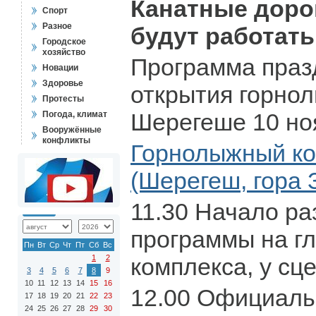
Канатные доро
Спорт
Разное
будут работать
Городское
хозяйство
Программа праз
Новации
Здоровье
открытия горнол
Протесты
Шерегеше 10 ноя
Погода, климат
Вооружённые
конфликты
Горнолыжный ко
(Шерегеш, гора 
11.30 Начало р
программы на г
Пн
Вт
Ср
Чт
Пт
Сб
Вс
1
2
комплекса, у сц
3
4
5
6
7
8
9
10
11
12
13
14
15
16
12.00 Официаль
17
18
19
20
21
22
23
24
25
26
27
28
29
30